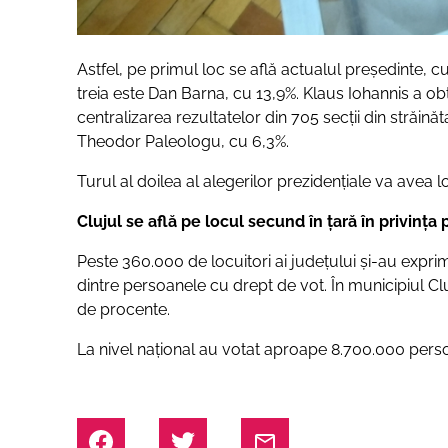
Astfel, pe primul loc se află actualul președinte, c
treia este Dan Barna, cu 13,9%. Klaus Iohannis a ob
centralizarea rezultatelor din 705 secții din străin
Theodor Paleologu, cu 6,3%.
Turul al doilea al alegerilor prezidențiale va avea l
Clujul se află pe locul secund în țară în privința 
Peste 360.000 de locuitori ai județului și-au exprim
dintre persoanele cu drept de vot. În municipiul Cl
de procente.
La nivel național au votat aproape 8.700.000 pers