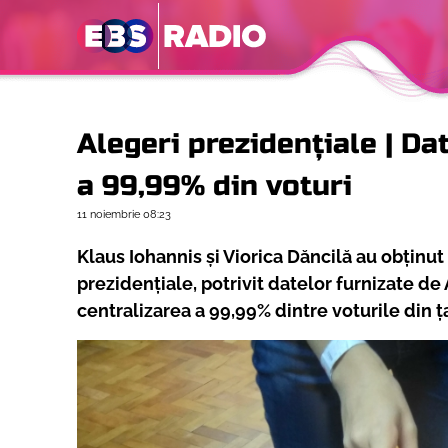
Alegeri prezidențiale | D
a 99,99% din voturi
11 noiembrie
08:23
Klaus Iohannis și Viorica Dăncilă au obținut
prezidențiale, potrivit datelor furnizate d
centralizarea a 99,99% dintre voturile din ț