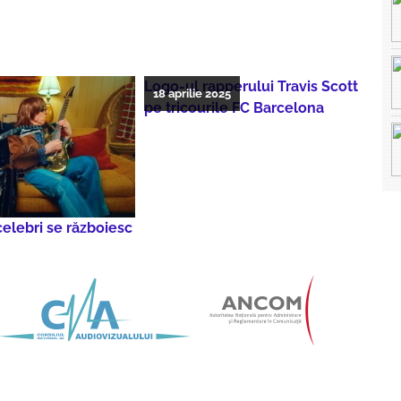
Logo-ul rapperului Travis Scott
18 aprilie 2025
pe tricourile FC Barcelona
 celebri se războiesc