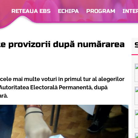
RETEAUA EBS
ECHIPA
PROGRAM
INTE
ate provizorii după numărarea
 cele mai multe voturi în primul tur al alegerilor
e Autoritatea Electorală Permanentă, după
ară.