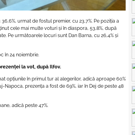
u 36,6%, urmat de fostul premier, cu 23,7%. Pe poziția a
ținut cele mai multe voturi și în diaspora, 53,8%, după
ătate. Pe următoarele locuri sunt Dan Barna, cu 26,4% și
oc în 24 noiembrie.
prezenței la vot, după Ilfov.
at opțiunile în primul tur al alegerilor, adică aproape 60%
uj-Napoca, prezența a fost de 69%, iar în Dej de peste 48
oane, adică peste 47%.