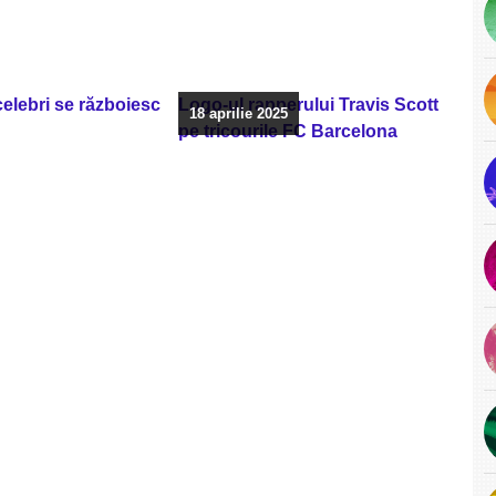
 celebri se războiesc
Logo-ul rapperului Travis Scott
18 aprilie 2025
pe tricourile FC Barcelona