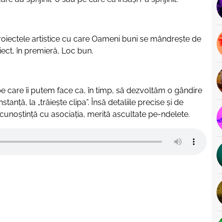
 proiectele artistice cu care Oameni buni se mândrește de
iect, în premieră, Loc bun.
pe care îi putem face ca, în timp, să dezvoltăm o gândire
tanță, la „trăiește clipa”. Însă detaliile precise și de
 cunoștință cu asociația, merită ascultate pe-ndelete.