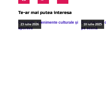
Te-ar mai putea interesa
Concerte, evenimente culturale şi
Doi chitarişti
23 iulie 2026
10 iulie 2025
sportive
pe scenă