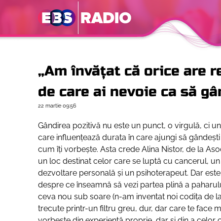
„Am învățat că orice are re
de care ai nevoie ca să gân
22 martie
09:56
Gândirea pozitivă nu este un punct, o virgulă, ci un 
care influențează durata în care ajungi să gândești a
cum îți vorbește. Asta crede Alina Nistor, de la Aso
un loc destinat celor care se luptă cu cancerul, un 
dezvoltare personală și un psihoterapeut. Dar este
despre ce înseamnă să vezi partea plină a paharulu
ceva nou sub soare (n-am inventat noi codița de la 
trecute printr-un filtru greu, dur, dar care te face 
vorbește din experiență proprie, dar și din a celor ca