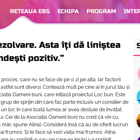
RETEAUA EBS
ECHIPA
PROGRAM
INTE
zolvare. Asta îți dă liniștea
dești pozitiv.”
proces, care nu se face de pe o zi pe alta. Iar factorii
stfel sunt diverși. Contează mult pe cine ai în jurul tău și
ciația Oameni buni, care inițiază proiectul Loc bun. Este
grup de sprijin din care fac parte inclusiv un consilier de
 un loc în care toată lumea ar avea destule de învățat
i. Cei de la Asociația Oameni buni nu cred că vin cu
măr, spune Alina). Consideră însă că au de oferit lucruri
mai frumos. Și te face să vezi viața mai frumos. Alina
re au sprijinit-o sau pe care ea însăși i-a sprijinit.