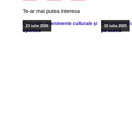
Te-ar mai putea interesa
Concerte, evenimente culturale şi
Doi chitarişti
23 iulie 2026
10 iulie 2025
sportive
pe scenă