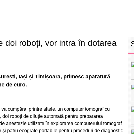
RETEAUA EBS
ECHIPA
PROGRAM
INT
doi roboți, vor intra în dotarea
urești, Iași și Timișoara, primesc aparatură
ne de euro.
a va cumpăra, printre altele, un computer tomograf cu
, doi roboți de diluție automată pentru prepararea
 de anestezie utilizate în explorarea computerului tomograf
ar și patru ecografe portabile pentru proceduri de diagnostic