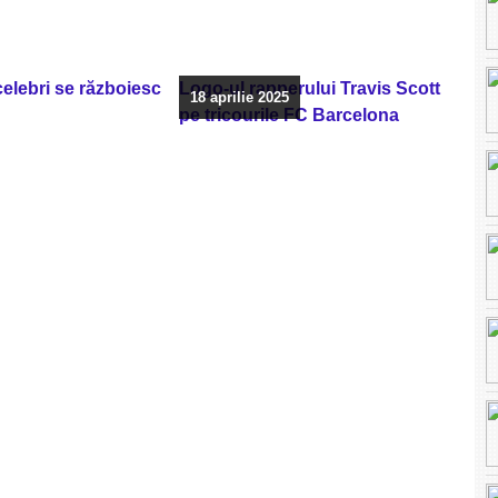
 celebri se războiesc
Logo-ul rapperului Travis Scott
18 aprilie 2025
pe tricourile FC Barcelona