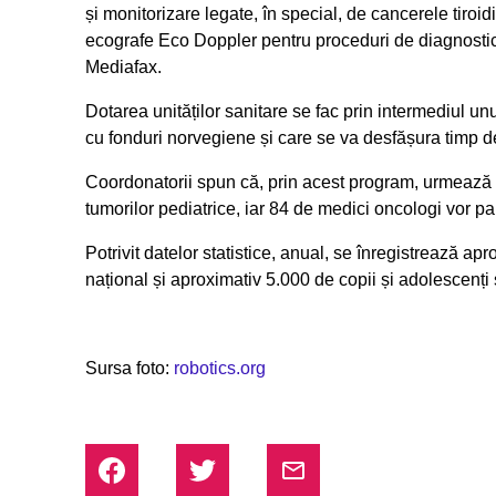
și monitorizare legate, în special, de cancerele tiroi
ecografe Eco Doppler pentru proceduri de diagnostic și
Mediafax.
Dotarea unităților sanitare se fac prin intermediul unu
cu fonduri norvegiene și care se va desfășura timp de
Coordonatorii spun că, prin acest program, urmează să
tumorilor pediatrice, iar 84 de medici oncologi vor par
Potrivit datelor statistice, anual, se înregistrează ap
național și aproximativ 5.000 de copii și adolescenți s
Sursa foto:
robotics.org