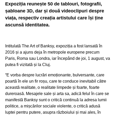
Expoziția reunește 50 de tablouri, fotografii,
șabloane 3D, dar și două videoclipuri despre
viața, respectiv creația artistului care își ține
ascunsă identitatea.
Intitulată The Art of Banksy, expoziția a fost lansată în
2016 și a ajuns deja în metropole europene precum
Paris, Roma sau Londra, iar începând de joi, 1 august, va
putea fi vizitată și la Cluj.
“E vorba despre lucrări emoționante, bulversante, care
poartă în ele un fir roșu, care te conduce inevitabil către
această realitate, o realitate limpede și foarte, foarte
dureroasă. Mesajele sale și arta sa, adică felul în care se
manifestă Banksy sunt o critică continuă la adresa lumii
politice, a mișcărilor sociale violente, o critică adusă
luptei pentru putere, asupra războiului și mai ales, în