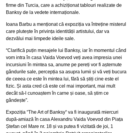
firme din Turcia, care a achiziționat tablouri realizate de
Banksy de la vedete internaționale.
Ioana Barbu a menționat că expoziția va întreține misterul
care plutește în privința identității artistului, dar va
dezvălui mai limpede ideile sale.
“Clarifică puțin mesajele lui Banksy, iar în momentul când
vom intra în casa Vaida Voevod veți avea impresia unei
incursiuni în mintea sa, anume pe pereți vor fi așternute
gândurile sale, percepția sa asupra lumii și vă veți bucura
de ceeea ce este în mintea lui, fără să știți cine este el
fizic. Și asta cred că este cel mai important, mai mult
decât să-l cunoaștem în carne și oase, să știm ce
gândește”.
Expoziția “The Art of Banksy“ va fi inaugurată miercuri
după-amiază în casa Alexandru Vaida Voevod din Piața
Ștefan cel Mare nr. 18 și va putea fi vizitată de joi, 1