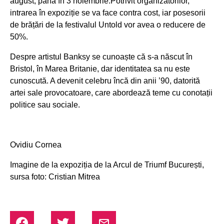
august, până în 3 noiembrie.Potrivit organizatorilor,
intrarea în expoziție se va face contra cost, iar posesorii
de brățări de la festivalul Untold vor avea o reducere de
50%.
Despre artistul Banksy se cunoaște că s-a născut în
Bristol, în Marea Britanie, dar identitatea sa nu este
cunoscută. A devenit celebru încă din anii ’90, datorită
artei sale provocatoare, care abordează teme cu conotații
politice sau sociale.
Ovidiu Cornea
Imagine de la expoziția de la Arcul de Triumf București,
sursa foto: Cristian Mitrea