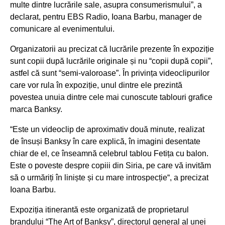
multe dintre lucrările sale, asupra consumerismului”, a
declarat, pentru EBS Radio, Ioana Barbu, manager de
comunicare al evenimentului.
Organizatorii au precizat că lucrările prezente în expoziție
sunt copii după lucrările originale și nu “copii după copii”,
astfel că sunt “semi-valoroase”. În privința videoclipurilor
care vor rula în expoziție, unul dintre ele prezintă
povestea unuia dintre cele mai cunoscute tablouri grafice
marca Banksy.
“Este un videoclip de aproximativ două minute, realizat
de însuși Banksy în care explică, în imagini desentate
chiar de el, ce înseamnă celebrul tablou Fetița cu balon.
Este o poveste despre copiii din Siria, pe care vă invităm
să o urmăriți în liniște și cu mare introspecție“, a precizat
Ioana Barbu.
Expoziția itinerantă este organizată de proprietarul
brandului “The Art of Banksy”, directorul general al unei