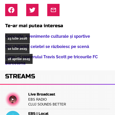
Te-ar mai putea interesa
Concerte, evenimente culturale şi sportive
23 iulie 2026
Doi chitarişti celebri se războiesc pe scenă
10 iulie 2025
Logo-ul rapperului Travis Scott pe tricourile FC
18 aprilie 2025
Barcelona
STREAMS
Live Broadcast
EBS RADIO
CLUJ SOUNDS BETTER
EBS | Local