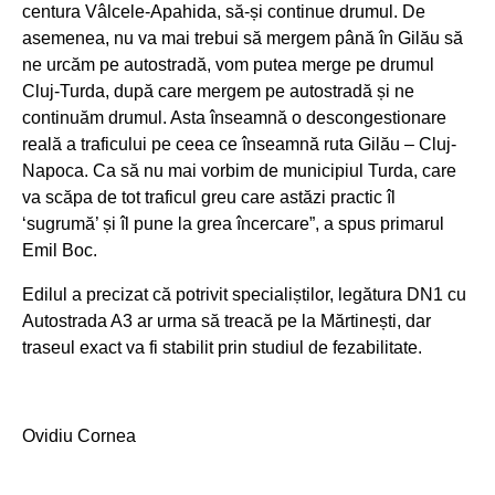
centura Vâlcele-Apahida, să-și continue drumul. De
asemenea, nu va mai trebui să mergem până în Gilău să
ne urcăm pe autostradă, vom putea merge pe drumul
Cluj-Turda, după care mergem pe autostradă și ne
continuăm drumul. Asta înseamnă o descongestionare
reală a traficului pe ceea ce înseamnă ruta Gilău – Cluj-
Napoca. Ca să nu mai vorbim de municipiul Turda, care
va scăpa de tot traficul greu care astăzi practic îl
‘sugrumă’ și îl pune la grea încercare”, a spus primarul
Emil Boc.
Edilul a precizat că potrivit specialiștilor, legătura DN1 cu
Autostrada A3 ar urma să treacă pe la Mărtinești, dar
traseul exact va fi stabilit prin studiul de fezabilitate.
Ovidiu Cornea