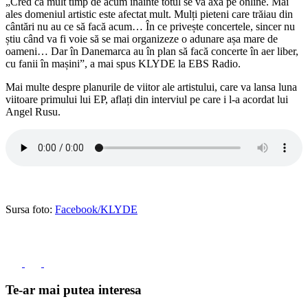
„Cred că mult timp de acum înainte totul se va axa pe online. Mai
ales domeniul artistic este afectat mult. Mulți pieteni care trăiau din
cântări nu au ce să facă acum… În ce privește concertele, sincer nu
știu când va fi voie să se mai organizeze o adunare așa mare de
oameni… Dar în Danemarca au în plan să facă concerte în aer liber,
cu fanii în mașini”, a mai spus KLYDE la EBS Radio.
Mai multe despre planurile de viitor ale artistului, care va lansa luna
viitoare primului lui EP, aflați din interviul pe care i l-a acordat lui
Angel Rusu.
Sursa foto:
Facebook/KLYDE
Te-ar mai putea interesa