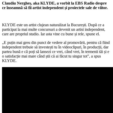
Claudiu Nergheș, aka KLYDE, a vorbit la EBS Radio despre
ce înseamnă să fii artist independent și proiectele sale de viitor.
KLYDE este un artist clujean naturalizat la București. După ce a
participat la mai multe concursuri a devenit un artist independent,
care are propriul studio. Iar asta vine cu bune și rele, spune el.
„E puțin mai greu din punct de vedere al promovării, pentru că fiind
independent trebuie să investești tu în videoclipuri, în producții, dar
partea bună e că poți să lansezi ce vrei, când vrei, în termenii tăi și e
o satisfacție mai mare când știi că ai făcut tu singur tot”, a spus
KLYDE.