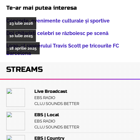
Te-ar mai putea interesa
Concerte, evenimente culturale şi sportive
23 iulie 2026
Doi chitarişti celebri se războiesc pe scenă
10 iulie 2025
Logo-ul rapperului Travis Scott pe tricourile FC
18 aprilie 2025
Barcelona
STREAMS
Live Broadcast
EBS RADIO
CLUJ SOUNDS BETTER
EBS | Local
EBS RADIO
CLUJ SOUNDS BETTER
EBS | Country