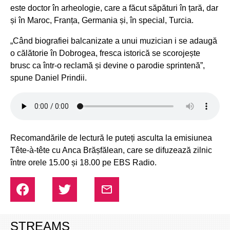
este doctor în arheologie, care a făcut săpături în țară, dar
și în Maroc, Franța, Germania și, în special, Turcia.
„Când biografiei balcanizate a unui muzician i se adaugă
o călătorie în Dobrogea, fresca istorică se scorojește
brusc ca într-o reclamă și devine o parodie sprintenă”
,
spune Daniel Prindii.
Recomandările de lectură le puteți asculta la emisiunea
Tête-à-tête cu Anca Brășfălean, care se difuzează zilnic
între orele 15.00 și 18.00 pe EBS Radio.
STREAMS