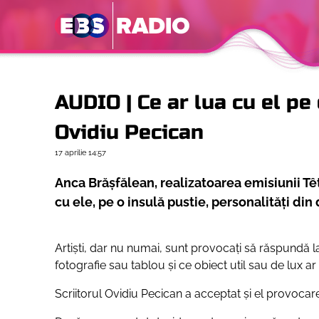
AUDIO | Ce ar lua cu el pe 
Ovidiu Pecican
17 aprilie
14:57
Anca Brășfălean, realizatoarea emisiunii Têt
cu ele, pe o insulă pustie, personalități din
Artiști, dar nu numai, sunt provocați să răspundă l
fotografie sau tablou și ce obiect util sau de lux ar 
Scriitorul Ovidiu Pecican a acceptat și el provocar