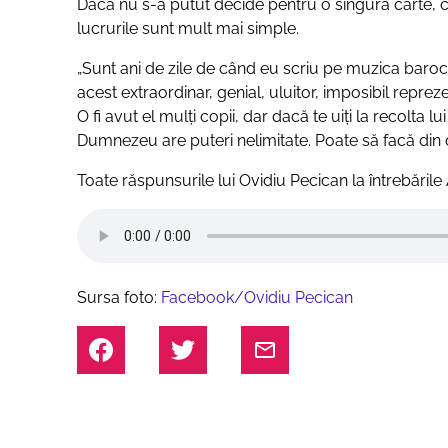
Dacă nu s-a putut decide pentru o singură carte, c
lucrurile sunt mult mai simple.
„Sunt ani de zile de când eu scriu pe muzica baro
acest extraordinar, genial, uluitor, imposibil repre
O fi avut el mulți copii, dar dacă te uiți la recolta l
Dumnezeu are puteri nelimitate. Poate să facă din 
Toate răspunsurile lui Ovidiu Pecican la întrebările 
Sursa foto:
Facebook/Ovidiu Pecican