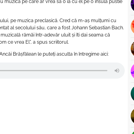
u muzica pe care ar vrea să o ia cu el pe o insulă pustie
cului, pe muzica preclasică. Cred că m-aș mulțumi cu
zentat al secolului său, care a fost Johann Sebastian Bach.
ui muzicală rămâi într-adevăr uluit și îti dai seama că
om ce vrea El”
, a spus scriitorul.
Ancăi Brășfălean le puteți asculta în întregime aici: