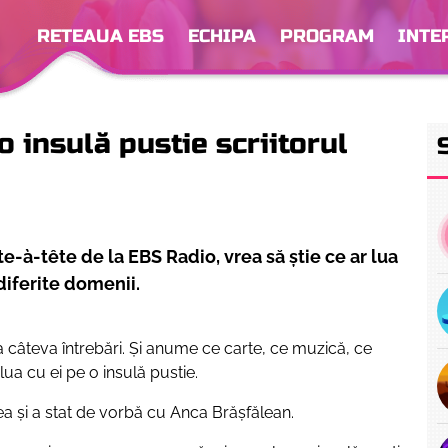
RETEAUA EBS
ECHIPA
PROGRAM
INTE
o insulă pustie scriitorul
e-à-tête de la EBS Radio, vrea să știe ce ar lua
 diferite domenii.
a câteva întrebări. Și anume ce carte, ce muzică, ce
lua cu ei pe o insulă pustie.
ea și a stat de vorbă cu Anca Brășfălean.