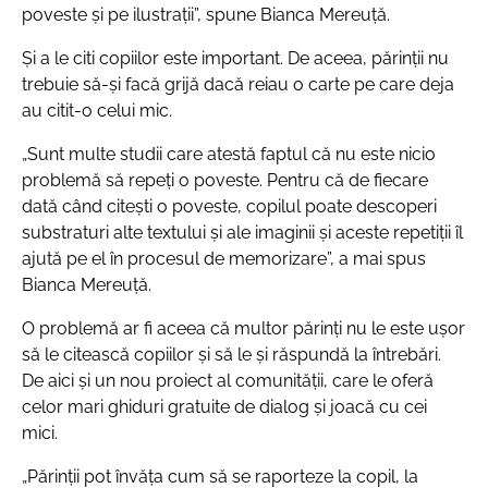
poveste și pe ilustrații”, spune Bianca Mereuță.
Și a le citi copiilor este important. De aceea, părinții nu
trebuie să-și facă grijă dacă reiau o carte pe care deja
au citit-o celui mic.
„Sunt multe studii care atestă faptul că nu este nicio
problemă să repeți o poveste. Pentru că de fiecare
dată când citești o poveste, copilul poate descoperi
substraturi alte textului și ale imaginii și aceste repetiții îl
ajută pe el în procesul de memorizare”, a mai spus
Bianca Mereuță.
O problemă ar fi aceea că multor părinți nu le este ușor
să le citească copiilor și să le și răspundă la întrebări.
De aici și un nou proiect al comunității, care le oferă
celor mari ghiduri gratuite de dialog și joacă cu cei
mici.
„Părinții pot învăța cum să se raporteze la copil, la