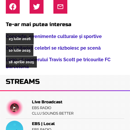
Te-ar mai putea interesa
Concerte, evenimente culturale şi sportive
23 iulie 2026
Doi chitarişti celebri se războiesc pe scenă
10 iulie 2025
Logo-ul rapperului Travis Scott pe tricourile FC
18 aprilie 2025
Barcelona
STREAMS
Live Broadcast
EBS RADIO
CLUJ SOUNDS BETTER
EBS | Local
EBS RADIO