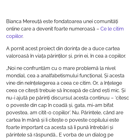
Bianca Mereuță este fondatoarea unei comunități
online care a devenit foarte numeroasă –
Ce le citim
copiilor
.
A pornit acest proiect din dorința de a duce cartea
valoroasă în viața părinților și, prin ei, în cea a copiilor.
„Noi ne confruntăm cu o mare problemă la nivel
mondial, cea a analfabetismului funcțional. Și acesta
vine din neînțelegerea a ceea ce citim. Or, a înțelege
ceea ce citești trebuie să înceapă de când ești mic. Și
nu-i ajută pe părinți discursul acesta continuu – ‘citesc
o poveste din cap în coadă și, gata, mi-am bifat
povestea, am citit-o copiilor’. Nu. Părintele, când are
cartea în mână și îi citește o poveste copilului este
foarte important ca acesta să îi pună întrebări și
părintele să răspundă… E vorba de un dialog pe