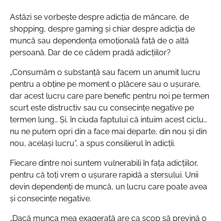
Astăzi se vorbește despre adicția de mâncare, de
shopping, despre gaming și chiar despre adicția de
muncă sau dependența emoțională față de o altă
persoană. Dar de ce cădem pradă adicțiilor?
„Consumăm o substanță sau facem un anumit lucru
pentru a obține pe moment o plăcere sau o ușurare,
dar acest lucru care pare benefic pentru noi pe termen
scurt este distructiv sau cu consecințe negative pe
termen lung… Și, în ciuda faptului că intuim acest ciclu…
nu ne putem opri din a face mai departe, din nou și din
nou, același lucru”, a spus consilierul în adicții.
Fiecare dintre noi suntem vulnerabili în fața adicțiilor,
pentru că toți vrem o ușurare rapidă a stersului. Unii
devin dependenți de muncă, un lucru care poate avea
și consecințe negative.
„Dacă munca mea exagerată are ca scop să prevină o