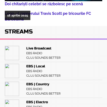
Doi chitarişti celebri se războiesc pe scenă
Logo-ul rapperului Travis Scott pe tricourile FC
18 aprilie 2025
Barcelona
STREAMS
Live Broadcast
EBS RADIO
CLUJ SOUNDS BETTER
EBS | Local
EBS RADIO
CLUJ SOUNDS BETTER
EBS | Country
EBS RADIO
CLUJ SOUNDS BETTER
EBS | Electro
EBS RADIO