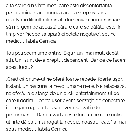
altă stare din viața mea, care este disconfortantă
pentru mine…dacă munca are ca scop evitarea
rezolvării dificultăților în alt domeniu și noi continuăm
să mergem pe această cărare care se bătătorește, în
timp vor începe să apară efectele negative”, spune
medicul Tabita Cernica.
Toți petrecem timp online. Sigur, unii mai mult decât
alții. Unii sunt de-a dreptul dependenți. Dar de ce facem
acest lucru?
„Cred că online-ul ne oferă foarte repede, foarte ușor,
instant, un răspuns la nevoi umane reale. Ne relaxează,
ne oferă, la distanță de un click, entertainment-ul pe
care îl dorim… Foarte ușor avem senzația de conectare,
iar în gaming, foarte ușor avem senzația de
performanță… Dar eu văd aceste lucruri pe care online-
ul ni le dă ca un surogat la nevoile noastre reale”, a mai
spus medicul Tabita Cernica.