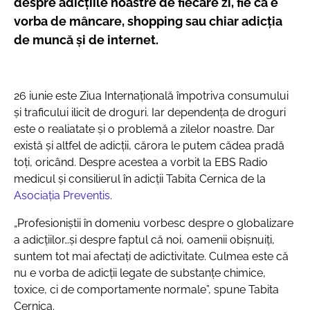
despre adicțiile noastre de fiecare zi, fie că e
vorba de mâncare, shopping sau chiar adicția
de muncă și de internet.
26 iunie este Ziua Internațională împotriva consumului
și traficului ilicit de droguri. Iar dependența de droguri
este o realiatate și o problemă a zilelor noastre. Dar
există și altfel de adicții, cărora le putem cădea pradă
toți, oricând. Despre acestea a vorbit la EBS Radio
medicul și consilierul în adicții Tabita Cernica de la
Asociația Preventis
.
„Profesioniștii în domeniu vorbesc despre o globalizare
a adicțiilor…și despre faptul că noi, oamenii obișnuiți,
suntem tot mai afectați de adictivitate. Culmea este că
nu e vorba de adicții legate de substanțe chimice,
toxice, ci de comportamente normale”, spune Tabita
Cernica.