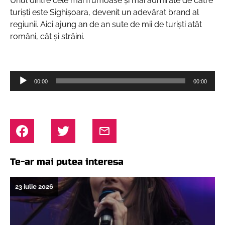
Unul dintre cele mai frumoase și mai admirate de către
turiști este Sighișoara, devenit un adevărat brand al
regiunii. Aici ajung an de an sute de mii de turiști atât
români, cât și străini.
Player
00:00
00:00
audio
Te-ar mai putea interesa
23 iulie 2026