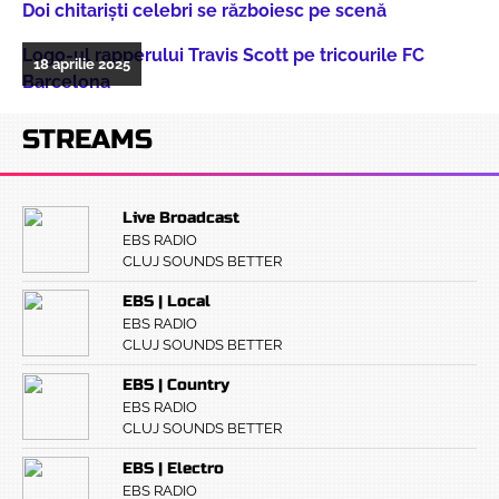
Doi chitarişti celebri se războiesc pe scenă
Logo-ul rapperului Travis Scott pe tricourile FC
18 aprilie 2025
Barcelona
STREAMS
Live Broadcast
EBS RADIO
CLUJ SOUNDS BETTER
EBS | Local
EBS RADIO
CLUJ SOUNDS BETTER
EBS | Country
EBS RADIO
CLUJ SOUNDS BETTER
EBS | Electro
EBS RADIO