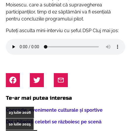
Moisescu, care a subliniat că supravegherea
participanților, timp d e2 săptămâni va fi esențială
pentru concluziile programului pilot.
Puteți asculta mini-interviu cu șeful DSP Cluj mai jos:
Te-ar mai putea interesa
Concerte, evenimente culturale şi sportive
23 iulie 2026
Doi chitarişti celebri se războiesc pe scenă
10 iulie 2025