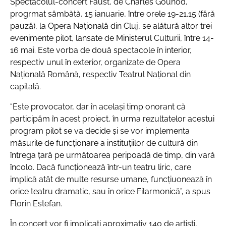
Spectacolul-concert Faust, de Charles Gounod,
progrmat sâmbătă, 15 ianuarie, între orele 19-21.15 (fără
pauză), la Opera Națională din Cluj, se alătură altor trei
evenimente pilot, lansate de Ministerul Culturii, între 14-
16 mai. Este vorba de două spectacole în interior,
respectiv unul în exterior, organizate de Opera
Națională Română, respectiv Teatrul Național din
capitală.
“Este provocator, dar în același timp onorant că
participăm în acest proiect, în urma rezultatelor acestui
program pilot se va decide și se vor implementa
măsurile de funcționare a instituțiilor de cultură din
întrega țară pe următoarea peripoadă de timp, din vară
încolo. Dacă funcționează într-un teatru liric, care
implică atât de multe resurse umane, funcțiuonează în
orice teatru dramatic, sau în orice Filarmonică”, a spus
Florin Estefan.
În concert vor fi implicați aproximativ 140 de artiști,