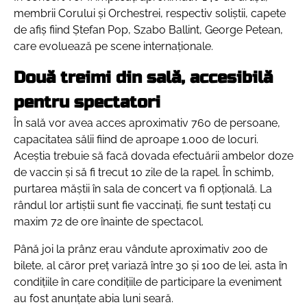
membrii Corului și Orchestrei, respectiv soliștii, capete
de afiș fiind Ștefan Pop, Szabo Ballint, George Petean,
care evoluează pe scene internaționale.
Două treimi din sală, accesibilă
pentru spectatori
În sală vor avea acces aproximativ 760 de persoane,
capacitatea sălii fiind de aproape 1.000 de locuri.
Aceștia trebuie să facă dovada efectuării ambelor doze
de vaccin și să fi trecut 10 zile de la rapel. În schimb,
purtarea măștii în sala de concert va fi opțională. La
rândul lor artiștii sunt fie vaccinați, fie sunt testați cu
maxim 72 de ore înainte de spectacol.
Până joi la prânz erau vândute aproximativ 200 de
bilete, al căror preț variază între 30 și 100 de lei, asta în
condițiile în care condițiile de participare la eveniment
au fost anunțate abia luni seară.