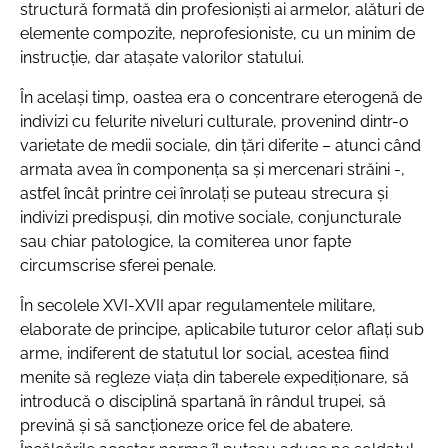
structură formată din profesionişti ai armelor, alături de
elemente compozite, neprofesioniste, cu un minim de
instrucţie, dar ataşate valorilor statului.
În același timp, oastea era o concentrare eterogenă de
indivizi cu felurite niveluri culturale, provenind dintr-o
varietate de medii sociale, din ţări diferite – atunci când
armata avea în componenţa sa şi mercenari străini -,
astfel încât printre cei înrolaţi se puteau strecura şi
indivizi predispuşi, din motive sociale, conjuncturale
sau chiar patologice, la comiterea unor fapte
circumscrise sferei penale.
În secolele XVI-XVII apar regulamentele militare,
elaborate de principe, aplicabile tuturor celor aflaţi sub
arme, indiferent de statutul lor social, acestea fiind
menite să regleze viața din taberele expediționare, să
introducă o disciplină spartană în rândul trupei, să
prevină și să sancționeze orice fel de abatere.