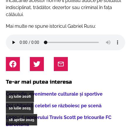
Încălcările acestor norme îl puteau aduce pe soldatul
indisciplinat, trădător, dezertor sau criminal în faţa
călăului.
Mai multe ne spune istoricul Gabriel Rusu:
Te-ar mai putea interesa
Concerte, evenimente culturale şi sportive
23 iulie 2026
Doi chitarişti celebri se războiesc pe scenă
10 iulie 2025
Logo-ul rapperului Travis Scott pe tricourile FC
18 aprilie 2025
Barcelona