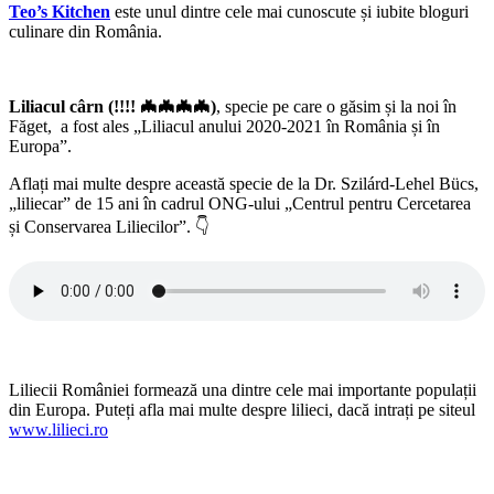
Teo’s Kitchen
este unul dintre cele mai cunoscute și iubite bloguri
culinare din România.
Liliacul cârn (!!!! 🦇🦇🦇🦇)
, specie pe care o găsim și la noi în
Făget, a fost ales „Liliacul anului 2020-2021 în România și în
Europa”.
Aflați mai multe despre această specie de la Dr. Szilárd-Lehel Bücs,
„liliecar” de 15 ani în cadrul ONG-ului „Centrul pentru Cercetarea
și Conservarea Liliecilor”. 👇
Liliecii României formează una dintre cele mai importante populații
din Europa. Puteți afla mai multe despre lilieci, dacă intrați pe siteul
www.lilieci.ro