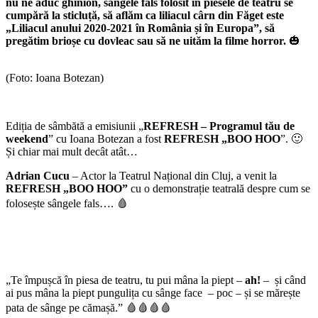
nu ne aduc ghinion, sângele fals folosit în piesele de teatru se
cumpără la sticluță, să aflăm ca liliacul cârn din Făget este
„Liliacul anului 2020-2021 în România și în Europa”, să
pregătim brioșe cu dovleac sau să ne uităm la filme horror.
🎃
(Foto: Ioana Botezan)
Ediția de sâmbătă a emisiunii „
REFRESH – Programul tău de
weekend
” cu Ioana Botezan a fost
REFRESH „BOO HOO
”. 🙂
Și chiar mai mult decât atât…
Adrian Cucu
– Actor la Teatrul Național din Cluj, a venit la
REFRESH „BOO HOO”
cu o demonstrație teatrală despre cum se
folosește sângele fals…. 🩸
„Te împușcă în piesa de teatru, tu pui mâna la piept –
ah!
– și când
ai pus mâna la piept pungulița cu sânge face – poc – și se mărește
pata de sânge pe cămașă.” 🩸🩸🩸🩸