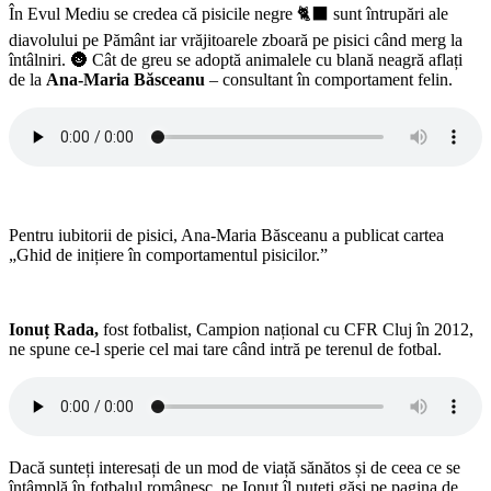
În Evul Mediu se credea că pisicile negre 🐈‍⬛ sunt întrupări ale
diavolului pe Pământ iar vrăjitoarele zboară pe pisici când merg la
întâlniri. 🌚 Cât de greu se adoptă animalele cu blană neagră aflați
de la
Ana-Maria Băsceanu
– consultant în comportament felin.
Pentru iubitorii de pisici, Ana-Maria Băsceanu a publicat cartea
„Ghid de inițiere în comportamentul pisicilor.”
Ionuț Rada,
fost fotbalist, Campion național cu CFR Cluj în 2012,
ne spune ce-l sperie cel mai tare când intră pe terenul de fotbal.
Dacă sunteți interesați de un mod de viață sănătos și de ceea ce se
întâmplă în fotbalul românesc, pe Ionuț îl puteți găsi pe pagina de