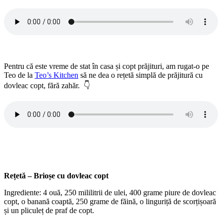
Pentru că este vreme de stat în casa și copt prăjituri, am rugat-o pe
Teo de la
Teo’s Kitchen
să ne dea o rețetă simplă de prăjitură cu
dovleac copt, fără zahăr. 👇
Rețetă – Brioșe cu dovleac copt
Ingrediente: 4 ouă, 250 mililitrii de ulei, 400 grame piure de dovleac
copt, o banană coaptă, 250 grame de făină, o linguriță de scorțișoară
și un pliculeț de praf de copt.