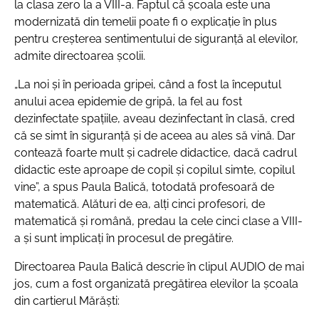
la clasa zero la a VIII-a. Faptul că școala este una
modernizată din temelii poate fi o explicație în plus
pentru creșterea sentimentului de siguranță al elevilor,
admite directoarea școlii.
„La noi și în perioada gripei, când a fost la începutul
anului acea epidemie de gripă, la fel au fost
dezinfectate spațiile, aveau dezinfectant în clasă, cred
că se simt în siguranță și de aceea au ales să vină. Dar
contează foarte mult și cadrele didactice, dacă cadrul
didactic este aproape de copil și copilul simte, copilul
vine”, a spus Paula Balică, totodată profesoară de
matematică. Alături de ea, alți cinci profesori, de
matematică și română, predau la cele cinci clase a VIII-
a și sunt implicați în procesul de pregătire.
Directoarea Paula Balică descrie în clipul AUDIO de mai
jos, cum a fost organizată pregătirea elevilor la școala
din cartierul Mărăști: