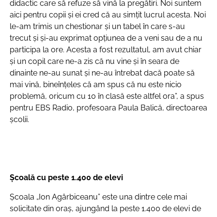
didactic care să refuze să vină la pregătiri. Noi suntem
aici pentru copii și ei cred că au simțit lucrul acesta. Noi
le-am trimis un chestionar și un tabel în care s-au
trecut și și-au exprimat opțiunea de a veni sau de a nu
participa la ore. Acesta a fost rezultatul, am avut chiar
și un copil care ne-a zis că nu vine și în seara de
dinainte ne-au sunat și ne-au întrebat dacă poate să
mai vină, bineînțeles că am spus că nu este nicio
problemă, oricum cu 10 în clasă este altfel ora”, a spus
pentru EBS Radio, profesoara Paula Balică, directoarea
școlii.
Școală cu peste 1.400 de elevi
Școala „Ion Agârbiceanu” este una dintre cele mai
solicitate din oraș, ajungând la peste 1.400 de elevi de