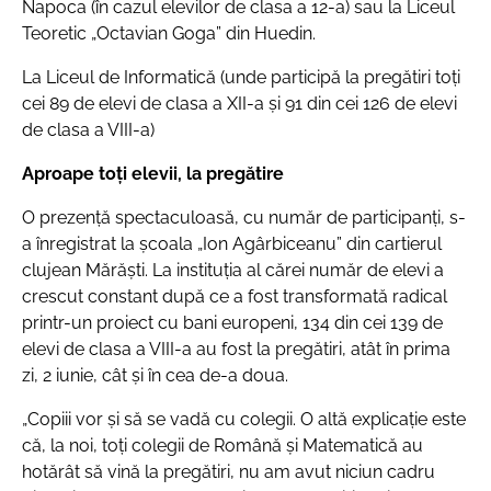
Napoca (în cazul elevilor de clasa a 12-a) sau la Liceul
Teoretic „Octavian Goga” din Huedin.
La Liceul de Informatică (unde participă la pregătiri toți
cei 89 de elevi de clasa a XII-a și 91 din cei 126 de elevi
de clasa a VIII-a)
Aproape toți elevii, la pregătire
O prezență spectaculoasă, cu număr de participanți, s-
a înregistrat la școala „Ion Agârbiceanu” din cartierul
clujean Mărăști. La instituția al cărei număr de elevi a
crescut constant după ce a fost transformată radical
printr-un proiect cu bani europeni, 134 din cei 139 de
elevi de clasa a VIII-a au fost la pregătiri, atât în prima
zi, 2 iunie, cât și în cea de-a doua.
„Copiii vor și să se vadă cu colegii. O altă explicație este
că, la noi, toți colegii de Română și Matematică au
hotărât să vină la pregătiri, nu am avut niciun cadru