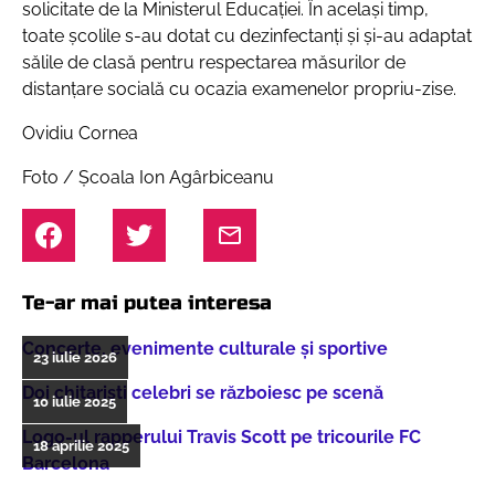
solicitate de la Ministerul Educației. În același timp,
toate școlile s-au dotat cu dezinfectanți și și-au adaptat
sălile de clasă pentru respectarea măsurilor de
distanțare socială cu ocazia examenelor propriu-zise.
Ovidiu Cornea
Foto / Școala Ion Agârbiceanu
Te-ar mai putea interesa
Concerte, evenimente culturale şi sportive
23 iulie 2026
Doi chitarişti celebri se războiesc pe scenă
10 iulie 2025
Logo-ul rapperului Travis Scott pe tricourile FC
18 aprilie 2025
Barcelona