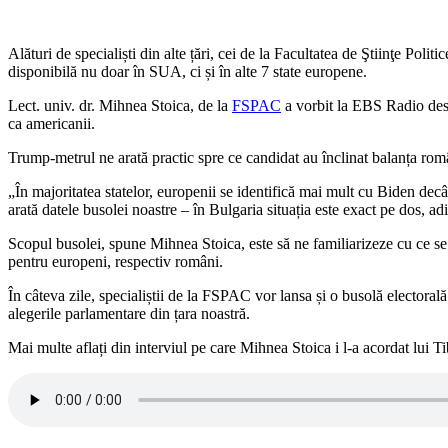
Alături de specialiști din alte țări, cei de la Facultatea de Ştiinţe Pol
disponibilă nu doar în SUA, ci și în alte 7 state europene.
Lect. univ. dr. Mihnea Stoica, de la
FSPAC
a vorbit la EBS Radio desp
ca americanii.
Trump-metrul ne arată practic spre ce candidat au înclinat balanța rom
„În majoritatea statelor, europenii se identifică mai mult cu Biden de
arată datele busolei noastre – în Bulgaria situația este exact pe dos,
Scopul busolei, spune Mihnea Stoica, este să ne familiarizeze cu ce se 
pentru europeni, respectiv români.
În câteva zile, specialiștii de la FSPAC vor lansa și o busolă electoral
alegerile parlamentare din țara noastră.
Mai multe aflați din interviul pe care Mihnea Stoica i l-a acordat lui