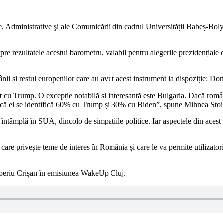
itice, Administrative şi ale Comunicării din cadrul Universității Babeș-Bo
re rezultatele acestui barometru, valabil pentru alegerile prezidențial
ânii și restul europenilor care au avut acest instrument la dispoziție: 
cât cu Trump. O excepție notabilă și interesantă este Bulgaria. Dacă ro
 adică ei se identifică 60% cu Trump și 30% cu Biden”, spune Mihnea Stoi
întâmplă în SUA, dincolo de simpatiile politice. Iar aspectele din acest
ă care privește teme de interes în România și care le va permite utilizator
 Tiberiu Crișan în emisiunea WakeUp Cluj.