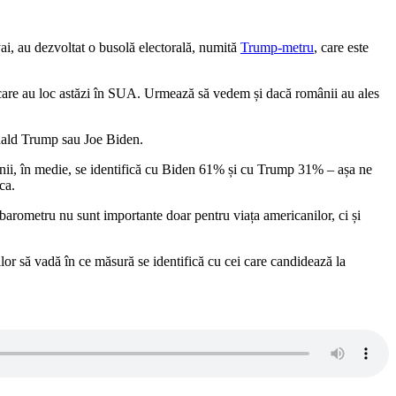
lyai, au dezvoltat o busolă electorală, numită
Trump-metru
, care este
e care au loc astăzi în SUA. Urmează să vedem și dacă românii au ales
Donald Trump sau Joe Biden.
mânii, în medie, se identifică cu Biden 61% și cu Trump 31% – așa ne
ca.
 barometru nu sunt importante doar pentru viața americanilor, ci și
ilor să vadă în ce măsură se identifică cu cei care candidează la