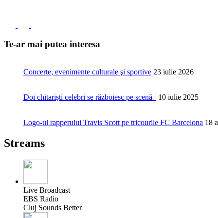
Te-ar mai putea interesa
Concerte, evenimente culturale şi sportive
23 iulie 2026
Doi chitarişti celebri se războiesc pe scenă
10 iulie 2025
Logo-ul rapperului Travis Scott pe tricourile FC Barcelona
18 a
Streams
Live Broadcast
EBS Radio
Cluj Sounds Better