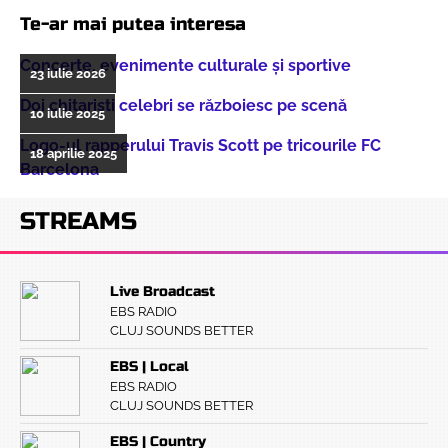
Te-ar mai putea interesa
Concerte, evenimente culturale şi sportive
23 iulie 2026
Doi chitarişti celebri se războiesc pe scenă
10 iulie 2025
Logo-ul rapperului Travis Scott pe tricourile FC
18 aprilie 2025
Barcelona
STREAMS
Live Broadcast
EBS RADIO
CLUJ SOUNDS BETTER
EBS | Local
EBS RADIO
CLUJ SOUNDS BETTER
EBS | Country