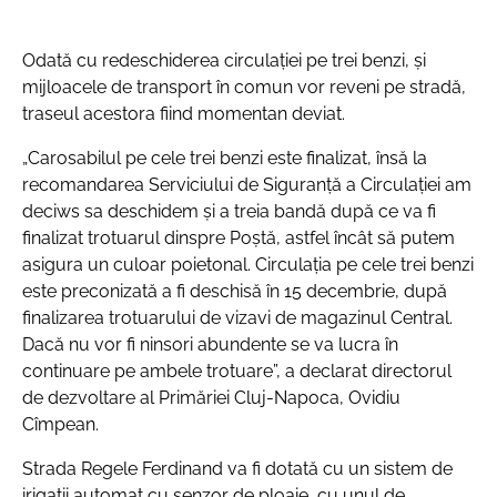
Odată cu redeschiderea circulației pe trei benzi, și
mijloacele de transport în comun vor reveni pe stradă,
traseul acestora fiind momentan deviat.
„Carosabilul pe cele trei benzi este finalizat, însă la
recomandarea Serviciului de Siguranță a Circulației am
deciws sa deschidem și a treia bandă după ce va fi
finalizat trotuarul dinspre Poștă, astfel încât să putem
asigura un culoar poietonal. Circulația pe cele trei benzi
este preconizată a fi deschisă în 15 decembrie, după
finalizarea trotuarului de vizavi de magazinul Central.
Dacă nu vor fi ninsori abundente se va lucra în
continuare pe ambele trotuare”, a declarat directorul
de dezvoltare al Primăriei Cluj-Napoca, Ovidiu
Cîmpean.
Strada Regele Ferdinand va fi dotată cu un sistem de
irigații automat cu senzor de ploaie, cu unul de