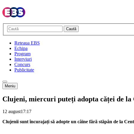
Caută
Reteaua EBS
Echipa
Program
Interviuri
Concurs
Publicitate
Meniu
Clujeni, miercuri puteți adopta căței de la
12 august
17:17
Clujenii sunt încurajați să adopte un câine fără stăpân de la Cent