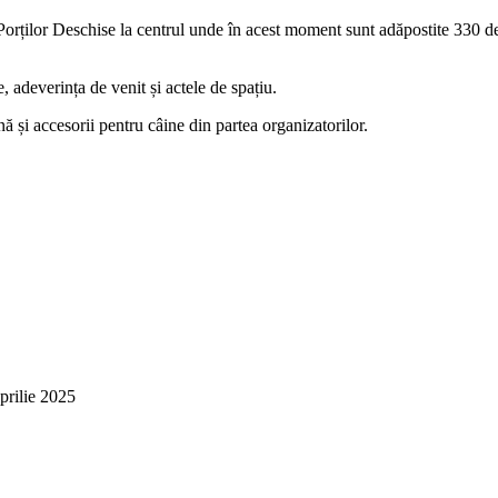
 Porților Deschise la centrul unde în acest moment sunt adăpostite 330 de
e, adeverința de venit și actele de spațiu.
ă și accesorii pentru câine din partea organizatorilor.
prilie 2025