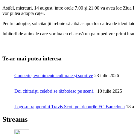
Astfel, miercuri, 14 august, între orele 7.00 și 21.00 va avea loc Ziua
vor putea adopta căței.
Pentru adopție, solicitanții trebuie să aibă asupra lor cartea de identitat
Iubitorii de animale care vor lua cu ei acasă un patruped vor primi hran
Te-ar mai putea interesa
Concerte, evenimente culturale şi sportive
23 iulie 2026
Doi chitarişti celebri se războiesc pe scenă
10 iulie 2025
Logo-ul rapperului Travis Scott pe tricourile FC Barcelona
18 a
Streams