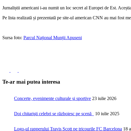
Jurnaliștii americani i-au numit un loc secret al Europei de Est. Aceștia
Pe lista realizată și prezentată pe site-ul american CNN au mai fost me
Sursa foto:
Parcul Național Munții Apuseni
Te-ar mai putea interesa
Concerte, evenimente culturale şi sportive
23 iulie 2026
Doi chitarişti celebri se războiesc pe scenă
10 iulie 2025
Logo-ul rapperului Travis Scott pe tricourile FC Barcelona
18 a