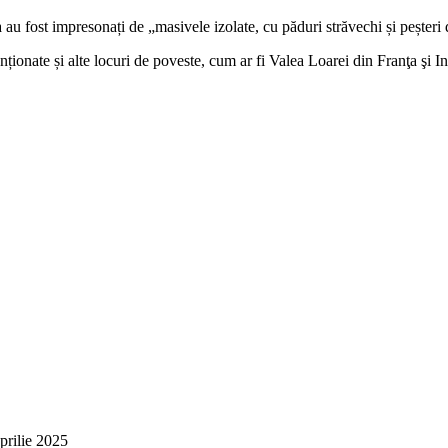
 au fost impresonați de „masivele izolate, cu păduri străvechi și peșteri 
nționate și alte locuri de poveste, cum ar fi Valea Loarei din Franţa şi 
prilie 2025