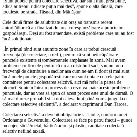
„Sunt pubele pentru colectare selectivă, dar sunt mult prea pline,
adică ar trebui ridicate puțin mai des”, spune o altă tânără, care
locuiește pe strada Tășnad, din Mănăștur.
Cele două firme de salubritate din oraș au transmis recent
autorităților că au finalizat dotarea corespunzătoare a punctelor
gospodărești. Deși au fost amendate, există probleme care nu au fost
încă soluționate.
„În primul rând sunt anumite zone în care ar trebui crescută
frecvența (de colectare, n.red.), pentru că sunt neîncăpătoare
punctele existente și tomberoanele amplasate în zonă. Mai avem
probleme cu firmele pentru că nu au distribuit saci, sau nu au o
frecvență de distribuire a sacilor așa cum ne-am fi dorit și mai sunt
încă unele puncte gospodărești care nu sunt dotate cu cele patru
containere pentru colectarea selctivă, aici mă refer la partea de
blocuri. Suntem într-un process de a rezolva toate aceste probleme
punctuale, dar aș vrea să spun că acest proces este unul de durată. O
să mai dureze probabil și la noi câteva luni până vom ajunge la o
colectare selective eficientă”, a declarat viceprimarul Dan Tarcea.
Colectarea selectivă a devenit obligatorie la 1 iulie, conform unei
Ordonanțe a Guvernului. Colectarea se face pe patru fracții – gunoi
menajer, sticlă/metal, hârtie/carton și plastic, cantitatea colectată
selectiv nefiind taxată.