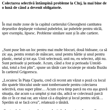
Colectarea selectivă întâmpină probleme la Cluj, la mai bine de
o lună de când a devenit obligatorie.
În mai multe zone de la capătul cartierului Gheorgheni cantitatea
deșeurilor depășește volumul pubelelor, iar pubelele pentru sticlă,
spre exemplu, lipsesc. Probleme similare sunt și în alte cartiere.
„Sunt puse într-un loc pentru mai multe blocuri, două bidoane, ca să
zic așa, pentru resturi de mâncare, unul pentru hârtie și unul pentru
plastic, metal și tot așa. Unii selectează, unii nu, eu selectez, alții nu.
Sunt perioade și perioade. Acum, când a fost și perioada Untold-
ului, totul a fost plin”, spune un tânăr care locuiește pe strada Buzău
în cartierul Grigorescu.
„Locuiesc în Piața Cipariu, cred că recent am văzut o poză cu locul
din spatele blocului unde sunt tomberoanele pentru colectarea
selectivă, erau super pline… Acum ceva timp parcă nu era așa gravă
situația, dar acum s-a umplut și mai rău, adică se colectează parcă
din ce în ce mai rar, am văzut că a dispărut și locul pentru sticlă…
Sperăm să se facă ceva”, relatează o tânără.