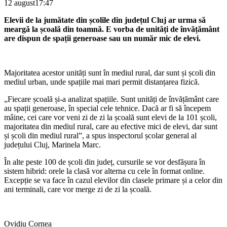
12 august
17:47
Elevii de la jumătate din școlile din județul Cluj ar urma să
meargă la școală din toamnă. E vorba de unități de învățământ
are dispun de spații generoase sau un număr mic de elevi.
Majoritatea acestor unități sunt în mediul rural, dar sunt și școli din
mediul urban, unde spațiile mai mari permit distanțarea fizică.
„Fiecare școală și-a analizat spațiile. Sunt unități de învățământ care
au spații generoase, în special cele tehnice. Dacă ar fi să începem
mâine, cei care vor veni zi de zi la școală sunt elevi de la 101 școli,
majoritatea din mediul rural, care au efective mici de elevi, dar sunt
și școli din mediul rural”, a spus inspectorul școlar general al
județului Cluj, Marinela Marc.
În alte peste 100 de școli din județ, cursurile se vor desfășura în
sistem hibrid: orele la clasă vor alterna cu cele în format online.
Excepție se va face în cazul elevilor din clasele primare și a celor din
ani terminali, care vor merge zi de zi la școală.
Ovidiu Cornea