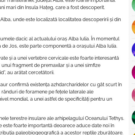
i Transilvaniei, județul Alba, este foarte importantă.
i mari din Insula Hațeg, care a fost descoperit.
ba, unde este localizată localitatea descoperirii și din
numele dacic al actualului oraș Alba Iulia. În momentul
da de Jos, este parte componentă a orașului Alba Iulia.
te și a unei vertebre cervicale este foarte interesantă
nui fragment de premaxilar și a unei simfize
”, au arătat cercetătorii.
zaur confirmă existența azhdarcharidelor cu gât scurt în
 rânduri de foramene pe fețele laterale ale
ivel mondial, a unei astfel de specificități pentru un
ele terestre insulare ale arhipelagului Oceanului Tethys.
e este foarte importantă deoarece aduce date noi în
ribuția paleobiogeografică a acestor reptile zburătoare.