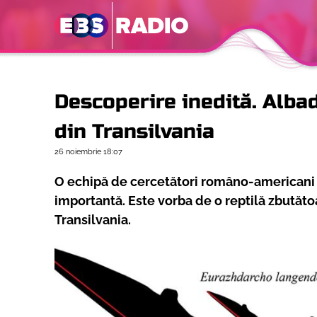
Descoperire inedită. Alba
din Transilvania
26 noiembrie
18:07
O echipă de cercetători româno-americani 
importantă. Este vorba de o reptilă zbutătoa
Transilvania.