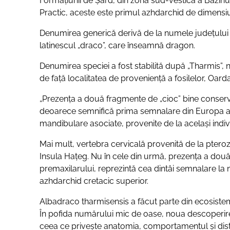
Formațiunii de Șard, din zona sud-vestică a Bazinulu
Practic, aceste este primul azhdarchid de dimensiun
Denumirea generică derivă de la numele județului Al
latinescul „draco”, care înseamnă dragon.
Denumirea speciei a fost stabilită după „Tharmis”, 
de față localitatea de proveniență a fosilelor, Oar
„Prezența a două fragmente de „cioc” bine conserva
deoarece semnifică prima semnalare din Europa a u
mandibulare asociate, provenite de la același individ
Mai mult, vertebra cervicală provenită de la ptero
Insula Hațeg. Nu în cele din urmă, prezența a două
premaxilarului, reprezintă cea dintâi semnalare la n
azhdarchid cretacic superior.
Albadraco tharmisensis a făcut parte din ecosistem
În pofida numărului mic de oase, noua descoperir
ceea ce privește anatomia, comportamentul și dist