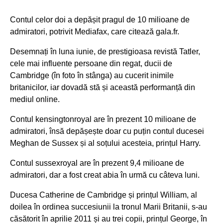
Contul celor doi a depășit pragul de 10 milioane de
admiratori, potrivit Mediafax, care citează gala.fr.
Desemnați în luna iunie, de prestigioasa revistă Tatler,
cele mai influente persoane din regat, ducii de
Cambridge (în foto în stânga) au cucerit inimile
britanicilor, iar dovadă stă și această performanță din
mediul online.
Contul kensingtonroyal are în prezent 10 milioane de
admiratori, însă depășește doar cu puțin contul ducesei
Meghan de Sussex și al soțului acesteia, prințul Harry.
Contul sussexroyal are în prezent 9,4 milioane de
admiratori, dar a fost creat abia în urmă cu câteva luni.
Ducesa Catherine de Cambridge și prințul William, al
doilea în ordinea succesiunii la tronul Marii Britanii, s-au
căsătorit în aprilie 2011 și au trei copii, prințul George, în