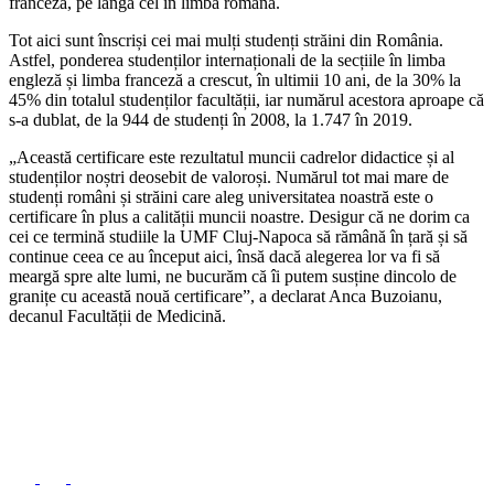
franceză, pe lângă cel în limba română.
Tot aici sunt înscriși cei mai mulți studenți străini din România.
Astfel, ponderea studenților internaționali de la secțiile în limba
engleză și limba franceză a crescut, în ultimii 10 ani, de la 30% la
45% din totalul studenților facultății, iar numărul acestora aproape că
s-a dublat, de la 944 de studenți în 2008, la 1.747 în 2019.
„Această certificare este rezultatul muncii cadrelor didactice și al
studenților noștri deosebit de valoroși. Numărul tot mai mare de
studenți români și străini care aleg universitatea noastră este o
certificare în plus a calității muncii noastre. Desigur că ne dorim ca
cei ce termină studiile la UMF Cluj-Napoca să rămână în țară și să
continue ceea ce au început aici, însă dacă alegerea lor va fi să
meargă spre alte lumi, ne bucurăm că îi putem susține dincolo de
granițe cu această nouă certificare”, a declarat Anca Buzoianu,
decanul Facultății de Medicină.