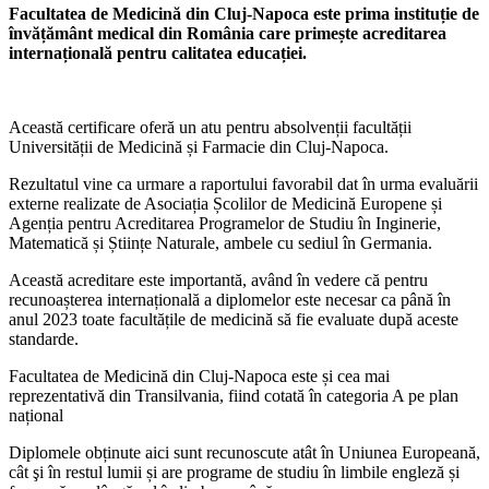
Facultatea de Medicină din Cluj-Napoca este prima instituție de
învățământ medical din România care primește acreditarea
internațională pentru calitatea educației.
Această certificare oferă un atu pentru absolvenții facultății
Universității de Medicină și Farmacie din Cluj-Napoca.
Rezultatul vine ca urmare a raportului favorabil dat în urma evaluării
externe realizate de Asociația Școlilor de Medicină Europene și
Agenția pentru Acreditarea Programelor de Studiu în Inginerie,
Matematică și Științe Naturale, ambele cu sediul în Germania.
Această acreditare este importantă, având în vedere că pentru
recunoașterea internațională a diplomelor este necesar ca până în
anul 2023 toate facultățile de medicină să fie evaluate după aceste
standarde.
Facultatea de Medicină din Cluj-Napoca este și cea mai
reprezentativă din Transilvania, fiind cotată în categoria A pe plan
național
Diplomele obținute aici sunt recunoscute atât în Uniunea Europeană,
cât şi în restul lumii și are programe de studiu în limbile engleză și