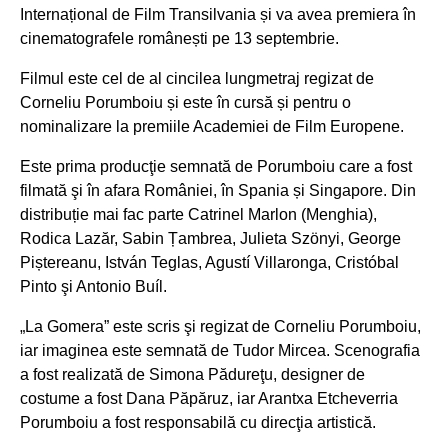
Internațional de Film Transilvania și va avea premiera în
cinematografele românești pe 13 septembrie.
Filmul este cel de al cincilea lungmetraj regizat de
Corneliu Porumboiu și este în cursă și pentru o
nominalizare la premiile Academiei de Film Europene.
Este prima producţie semnată de Porumboiu care a fost
filmată şi în afara României, în Spania și Singapore. Din
distribuție mai fac parte Catrinel Marlon (Menghia),
Rodica Lazăr, Sabin Țambrea, Julieta Szönyi, George
Piștereanu, István Teglas, Agustí Villaronga, Cristóbal
Pinto şi Antonio Buíl.
„La Gomera” este scris şi regizat de Corneliu Porumboiu,
iar imaginea este semnată de Tudor Mircea. Scenografia
a fost realizată de Simona Pădureţu, designer de
costume a fost Dana Păpăruz, iar Arantxa Etcheverria
Porumboiu a fost responsabilă cu direcţia artistică.