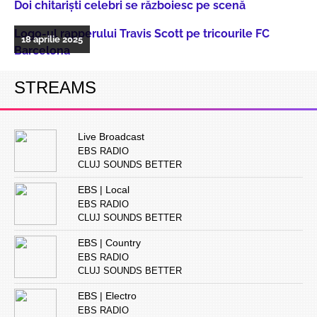
Doi chitarişti celebri se războiesc pe scenă
Logo-ul rapperului Travis Scott pe tricourile FC
18 aprilie 2025
Barcelona
STREAMS
Live Broadcast
EBS RADIO
CLUJ SOUNDS BETTER
EBS | Local
EBS RADIO
CLUJ SOUNDS BETTER
EBS | Country
EBS RADIO
CLUJ SOUNDS BETTER
EBS | Electro
EBS RADIO