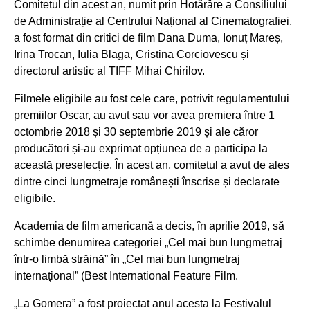
Comitetul din acest an, numit prin Hotărâre a Consiliului
de Administrație al Centrului Național al Cinematografiei,
a fost format din critici de film Dana Duma, Ionuț Mareș,
Irina Trocan, Iulia Blaga, Cristina Corciovescu și
directorul artistic al TIFF Mihai Chirilov.
Filmele eligibile au fost cele care, potrivit regulamentului
premiilor Oscar, au avut sau vor avea premiera între 1
octombrie 2018 și 30 septembrie 2019 și ale căror
producători și-au exprimat opțiunea de a participa la
această preselecție. În acest an, comitetul a avut de ales
dintre cinci lungmetraje românești înscrise și declarate
eligibile.
Academia de film americană a decis, în aprilie 2019, să
schimbe denumirea categoriei „Cel mai bun lungmetraj
într-o limbă străină” în „Cel mai bun lungmetraj
internaţional” (Best International Feature Film.
„La Gomera” a fost proiectat anul acesta la Festivalul