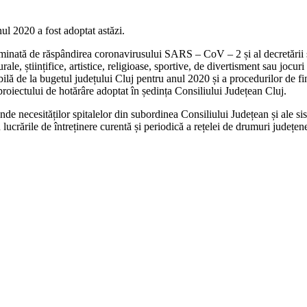
nul 2020 a fost adoptat astăzi.
erminată de răspândirea coronavirusului SARS – CoV – 2 și al decretării s
ale, științifice, artistice, religioase, sportive, de divertisment sau jocur
lă de la bugetul județului Cluj pentru anul 2020 și a procedurilor de fina
t proiectului de hotărâre adoptat în ședința Consiliului Județean Cluj.
nde necesităților spitalelor din subordinea Consiliului Județean și ale si
 lucrările de întreținere curentă și periodică a rețelei de drumuri județen