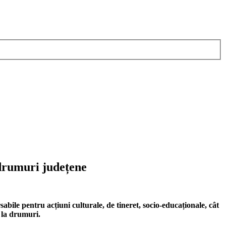
 drumuri județene
bile pentru acțiuni culturale, de tineret, socio-educaționale, cât
le la drumuri.