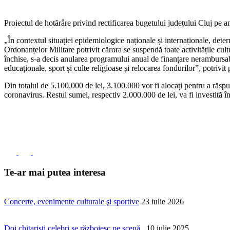
Proiectul de hotărâre privind rectificarea bugetului județului Cluj pe a
„În contextul situației epidemiologice naționale și internaționale, det
Ordonanțelor Militare potrivit cărora se suspendă toate activitățile cultur
închise, s-a decis anularea programului anual de finanțare nerambursabi
educaționale, sport și culte religioase și relocarea fondurilor”, potrivi
Din totalul de 5.100.000 de lei, 3.100.000 vor fi alocați pentru a răspu
coronavirus. Restul sumei, respectiv 2.000.000 de lei, va fi investită în
Te-ar mai putea interesa
Concerte, evenimente culturale şi sportive
23 iulie 2026
Doi chitarişti celebri se războiesc pe scenă
10 iulie 2025