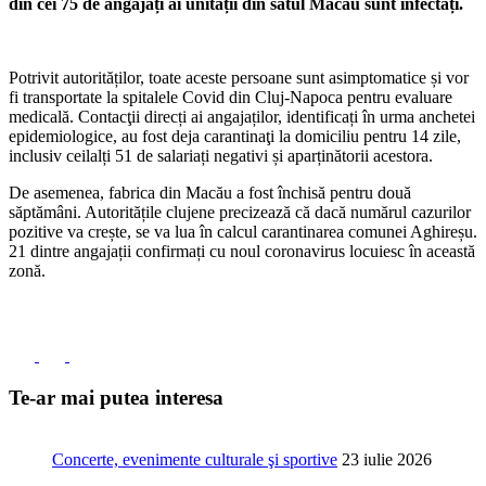
din cei 75 de angajați ai unității din satul Macău sunt infectați.
Potrivit autorităților, toate aceste persoane sunt asimptomatice și vor
fi transportate la spitalele Covid din Cluj-Napoca pentru evaluare
medicală. Contacţii direcți ai angajaților, identificați în urma anchetei
epidemiologice, au fost deja carantinaţi la domiciliu pentru 14 zile,
inclusiv ceilalți 51 de salariați negativi și aparținătorii acestora.
De asemenea, fabrica din Macău a fost închisă pentru două
săptămâni. Autoritățile clujene precizează că dacă numărul cazurilor
pozitive va crește, se va lua în calcul carantinarea comunei Aghireșu.
21 dintre angajații confirmați cu noul coronavirus locuiesc în această
zonă.
Te-ar mai putea interesa
Concerte, evenimente culturale şi sportive
23 iulie 2026