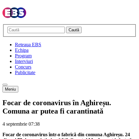
Caută
Reteaua EBS
Echipa
Program
Interviuri
Concurs
Publicitate
Meniu
Focar de coronavirus în Aghireșu.
Comuna ar putea fi carantinată
4 septembrie
07:38
Focar de coronavirus într-o fabrică din comuna Aghireșu. 24