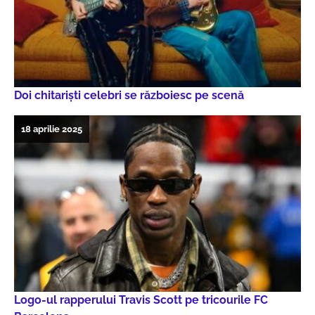
Doi chitarişti celebri se războiesc pe scenă
18 aprilie 2025
Logo-ul rapperului Travis Scott pe tricourile FC