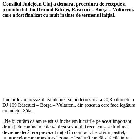
Consiliul Județean Cluj a demarat procedura de recepție a
primului lot din Drumul Bitriței, Răscruci – Borșa – Vultureni,
care a fost finalizat cu mult înainte de termenul inițial.
Lucrările au prevăzut reabilitarea și modernizarea a 20,8 kilometri a
DJ 109 Răscruci – Borșa – Vultureni, din șoseaua care face legătura
cu județul Sălaj.
„Ne bucurăm că am reușit să încheiem lucrările pe acest important
drum județean înainte de venirea sezonului rece, cu șase luni mai
devreme decât era prevăzut inițial în contract. Le oferim, astfel,
tuturor celor care tranzitează zona, o legătură rapidă şi facilă între