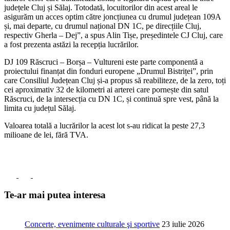
județele Cluj și Sălaj. Totodată, locuitorilor din acest areal le
asigurăm un acces optim către joncțiunea cu drumul județean 109A
și, mai departe, cu drumul național DN 1C, pe direcțiile Cluj,
respectiv Gherla – Dej”, a spus Alin Tișe, președintele CJ Cluj, care
a fost prezenta astăzi la recepția lucrărilor.
DJ 109 Răscruci – Borșa – Vultureni este parte componentă a
proiectului finanțat din fonduri europene „Drumul Bistriței”, prin
care Consiliul Județean Cluj și-a propus să reabiliteze, de la zero, toți
cei aproximativ 32 de kilometri ai arterei care pornește din satul
Răscruci, de la intersecția cu DN 1C, și continuă spre vest, până la
limita cu județul Sălaj.
Valoarea totală a lucrărilor la acest lot s-au ridicat la peste 27,3
milioane de lei, fără TVA.
Te-ar mai putea interesa
Concerte, evenimente culturale şi sportive
23 iulie 2026