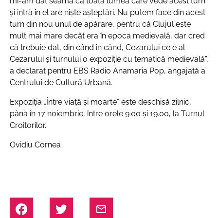
mi-am dat seama că toată lumea care vede acest turn
și intră în el are niște așteptări. Nu putem face din acest
turn din nou unul de apărare, pentru că Clujul este
mult mai mare decât era în epoca medievală, dar cred
că trebuie dat, din când în când, Cezarului ce e al
Cezarului și turnului o expoziție cu tematică medievală”,
a declarat pentru EBS Radio Anamaria Pop, angajată a
Centrului de Cultură Urbană.
Expoziția „Între viață și moarte” este deschisă zilnic,
până în 17 noiembrie, între orele 9.00 și 19.00, la Turnul
Croitorilor.
Ovidiu Cornea