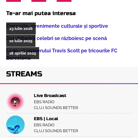
Te-ar mai putea interesa
Concerte, evenimente culturale şi sportive
23 iulie 2026
Doi chitarişti celebri se războiesc pe scenă
10 iulie 2025
Logo-ul rapperului Travis Scott pe tricourile FC
18 aprilie 2025
Barcelona
STREAMS
Live Broadcast
EBS RADIO
CLUJ SOUNDS BETTER
EBS | Local
EBS RADIO
CLUJ SOUNDS BETTER