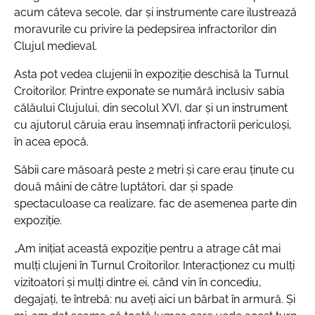
acum câteva secole, dar și instrumente care ilustrează
moravurile cu privire la pedepsirea infractorilor din
Clujul medieval.
Asta pot vedea clujenii în expoziție deschisă la Turnul
Croitorilor. Printre exponate se numără inclusiv sabia
călăului Clujului, din secolul XVI, dar și un instrument
cu ajutorul căruia erau însemnați infractorii periculoși,
în acea epocă.
Săbii care măsoară peste 2 metri și care erau ținute cu
două mâini de către luptători, dar și spade
spectaculoase ca realizare, fac de asemenea parte din
expoziție.
„Am inițiat această expoziție pentru a atrage cât mai
mulți clujeni în Turnul Croitorilor. Interacționez cu mulți
vizitoatori și mulți dintre ei, când vin în concediu,
degajați, te întrebă: nu aveți aici un bărbat în armură. Și