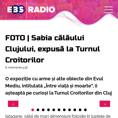
FOTO | Sabia călăului
Clujului, expusă la Turnul
Croitorilor
8 noiembrie
13:58
O expoziție cu arme și alte obiecte din Evul
Mediu, intitulată „Între viață și moarte”, îi
așteaptă pe curioși la Turnul Croitorilor din Cluj
Iatagane, săbii de mari dimensiuni folosite în luptele de