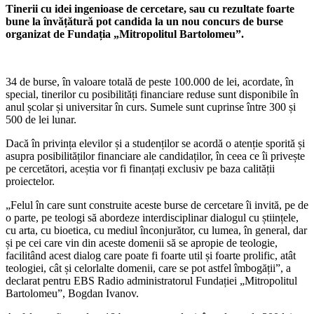
Tinerii cu idei ingenioase de cercetare, sau cu rezultate foarte
bune la învățătură pot candida la un nou concurs de burse
organizat de Fundația „Mitropolitul Bartolomeu”.
34 de burse, în valoare totală de peste 100.000 de lei, acordate, în
special, tinerilor cu posibilități financiare reduse sunt disponibile în
anul școlar și universitar în curs. Sumele sunt cuprinse între 300 și
500 de lei lunar.
Dacă în privința elevilor și a studenților se acordă o atenție sporită și
asupra posibilităților financiare ale candidaților, în ceea ce îi privește
pe cercetători, aceștia vor fi finanțați exclusiv pe baza calității
proiectelor.
„Felul în care sunt construite aceste burse de cercetare îi invită, pe de
o parte, pe teologi să abordeze interdisciplinar dialogul cu științele,
cu arta, cu bioetica, cu mediul înconjurător, cu lumea, în general, dar
și pe cei care vin din aceste domenii să se apropie de teologie,
facilitând acest dialog care poate fi foarte util și foarte prolific, atât
teologiei, cât și celorlalte domenii, care se pot astfel îmbogății”, a
declarat pentru EBS Radio administratorul Fundației „Mitropolitul
Bartolomeu”, Bogdan Ivanov.