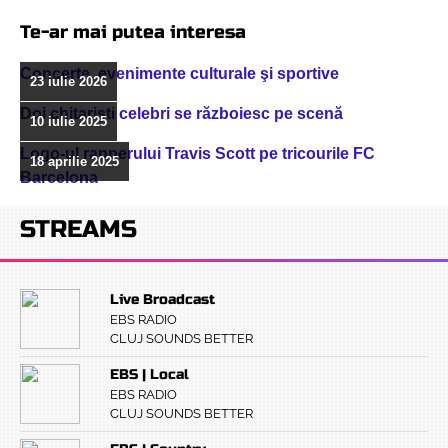
Te-ar mai putea interesa
Concerte, evenimente culturale şi sportive
23 iulie 2026
Doi chitarişti celebri se războiesc pe scenă
10 iulie 2025
Logo-ul rapperului Travis Scott pe tricourile FC
18 aprilie 2025
Barcelona
STREAMS
Live Broadcast
EBS RADIO
CLUJ SOUNDS BETTER
EBS | Local
EBS RADIO
CLUJ SOUNDS BETTER