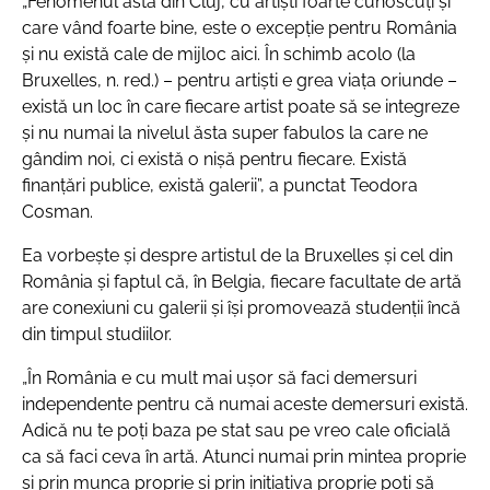
„Fenomenul ăsta din Cluj, cu artiști foarte cunoscuți și
care vând foarte bine, este o excepție pentru România
și nu există cale de mijloc aici. În schimb acolo (la
Bruxelles, n. red.) – pentru artiști e grea viața oriunde –
există un loc în care fiecare artist poate să se integreze
și nu numai la nivelul ăsta super fabulos la care ne
gândim noi, ci există o nișă pentru fiecare. Există
finanțări publice, există galerii”, a punctat Teodora
Cosman.
Ea vorbește și despre artistul de la Bruxelles și cel din
România și faptul că, în Belgia, fiecare facultate de artă
are conexiuni cu galerii și își promovează studenții încă
din timpul studiilor.
„În România e cu mult mai ușor să faci demersuri
independente pentru că numai aceste demersuri există.
Adică nu te poți baza pe stat sau pe vreo cale oficială
ca să faci ceva în artă. Atunci numai prin mintea proprie
și prin munca proprie și prin inițiativa proprie poți să