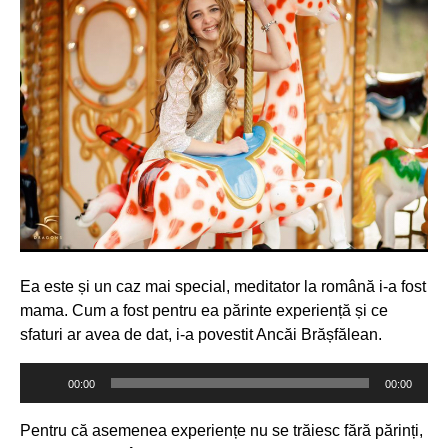
Ea este și un caz mai special, meditator la română i-a fost
mama. Cum a fost pentru ea părinte experiență și ce
sfaturi ar avea de dat, i-a povestit Ancăi Brășfălean.
Player
00:00
00:00
audio
Pentru că asemenea experiențe nu se trăiesc fără părinți,