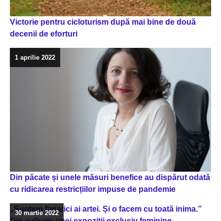
Victorie pentru cicloturism după mai bine de două
decenii de eforturi
1 aprilie 2022
Din păcate și unele măsuri benefice au dispărut odată
cu ridicarea restricțiilor impuse de pandemie
„Suntem fanatici ai artei. Și o facem cu toată inima.”
30 martie 2022
Din culisele unei expoziții exclusiv feminine