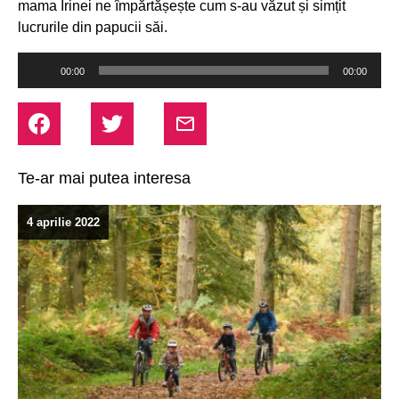
mama Irinei ne împărtășește cum s-au văzut și simțit
lucrurile din papucii săi.
Player
00:00
00:00
audio
Te-ar mai putea interesa
4 aprilie 2022