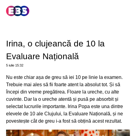
Irina, o clujeancă de 10 la
Evaluare Națională
5 iulie
15:32
Nu este chiar așa de greu să iei 10 pe linie la examen.
Trebuie mai ales să fii foarte atent la absolut tot. Și să
începi din vreme pregătirea. Floare la ureche, cu alte
cuvinte. Dar la o ureche atentă și pusă pe absorbit și
selectat lucrurile importante. Irina Popa este una dintre
elevele de 10 ale Clujului, la Evaluare Națională, și ne
povestește cât de greu i-a fost să obțină acest rezultat.