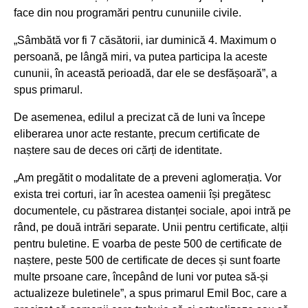
face din nou programări pentru cununiile civile.
„Sâmbătă vor fi 7 căsătorii, iar duminică 4. Maximum o
persoană, pe lângă miri, va putea participa la aceste
cununii, în această perioadă, dar ele se desfășoară”, a
spus primarul.
De asemenea, edilul a precizat că de luni va începe
eliberarea unor acte restante, precum certificate de
naștere sau de deces ori cărți de identitate.
„Am pregătit o modalitate de a preveni aglomerația. Vor
exista trei corturi, iar în acestea oamenii își pregătesc
documentele, cu păstrarea distanței sociale, apoi intră pe
rând, pe două intrări separate. Unii pentru certificate, alții
pentru buletine. E voarba de peste 500 de certificate de
naștere, peste 500 de certificate de deces și sunt foarte
multe prsoane care, începând de luni vor putea să-și
actualizeze buletinele”, a spus primarul Emil Boc, care a