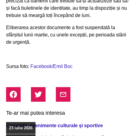
precizat că oamenii care trebuie să-și actualizeze sau să-
și facă buletinele de identitate, au timp la dispoziție și nu
trebuie să meargă toți începând de luni.
Eliberarea acestor documente a fost suspendată la
sfârșitul lunii martie, cu unele excepții, pe perioada stării
de urgență.
Sursa foto:
Facebook/Emil Boc
Te-ar mai putea interesa
Concerte, evenimente culturale şi sportive
23 iulie 2026