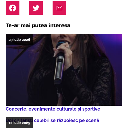
Te-ar mai putea interesa
23 iulie 2026
Concerte, evenimente culturale şi sportive
Doi chitarişti celebri se războiesc pe scenă
10 iulie 2025