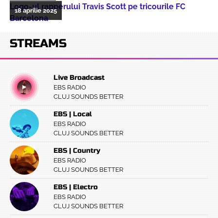
Logo-ul rapperului Travis Scott pe tricourile FC
18 aprilie 2025
Barcelona
STREAMS
Live Broadcast
EBS RADIO
CLUJ SOUNDS BETTER
EBS | Local
EBS RADIO
CLUJ SOUNDS BETTER
EBS | Country
EBS RADIO
CLUJ SOUNDS BETTER
EBS | Electro
EBS RADIO
CLUJ SOUNDS BETTER