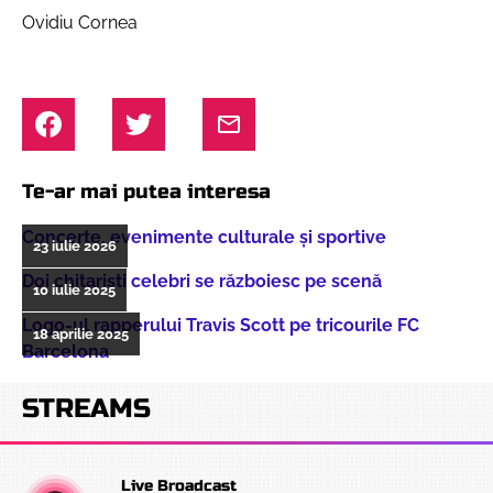
Ovidiu Cornea
Te-ar mai putea interesa
Concerte, evenimente culturale şi sportive
23 iulie 2026
Doi chitarişti celebri se războiesc pe scenă
10 iulie 2025
Logo-ul rapperului Travis Scott pe tricourile FC
18 aprilie 2025
Barcelona
STREAMS
Live Broadcast