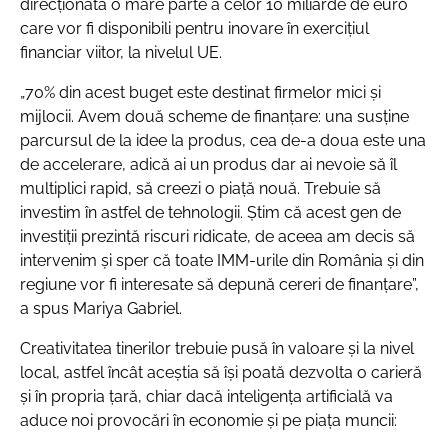
direcționată o mare parte a celor 10 miliarde de euro
care vor fi disponibili pentru inovare în exercițiul
financiar viitor, la nivelul UE.
„70% din acest buget este destinat firmelor mici și
mijlocii. Avem două scheme de finanțare: una susține
parcursul de la idee la produs, cea de-a doua este una
de accelerare, adică ai un produs dar ai nevoie să îl
multiplici rapid, să creezi o piață nouă. Trebuie să
investim în astfel de tehnologii. Știm că acest gen de
investiții prezintă riscuri ridicate, de aceea am decis să
intervenim și sper că toate IMM-urile din România și din
regiune vor fi interesate să depună cereri de finanțare”,
a spus Mariya Gabriel.
Creativitatea tinerilor trebuie pusă în valoare și la nivel
local, astfel încât aceștia să își poată dezvolta o carieră
și în propria țară, chiar dacă inteligența artificială va
aduce noi provocări în economie și pe piața muncii: