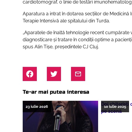
cardiotomograf, o linie de testări imunohematolog
Aparatura a intrat în dotarea secțiilor de Medicină 
Terapie Intensivă ale spitalului din Turda.
„Aparatele de înaltă tehnologie recent cumpărate vi
diagnosticare și tratare în condiții optime a pacienț
spus Alin Tișe, președintele CJ Cluj.
Te-ar mai putea interesa
Doi chitarişti
23 iulie 2026
10 iulie 2025
pe scenă