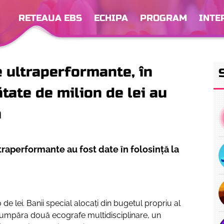
RETEAUA EBS
ECHIPA
PROGRAM
INTE
 ultraperformante, în
tate de milion de lei au
a
raperformante au fost date în folosință la
e lei. Banii special alocați din bugetul propriu al
a cumpăra două ecografe multidisciplinare, un