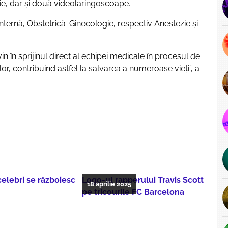
ie, dar și două videolaringoscoape.
Internă, Obstetrică-Ginecologie, respectiv Anestezie și
n în sprijinul direct al echipei medicale în procesul de
ilor, contribuind astfel la salvarea a numeroase vieți”, a
 celebri se războiesc
Logo-ul rapperului Travis Scott
18 aprilie 2025
pe tricourile FC Barcelona