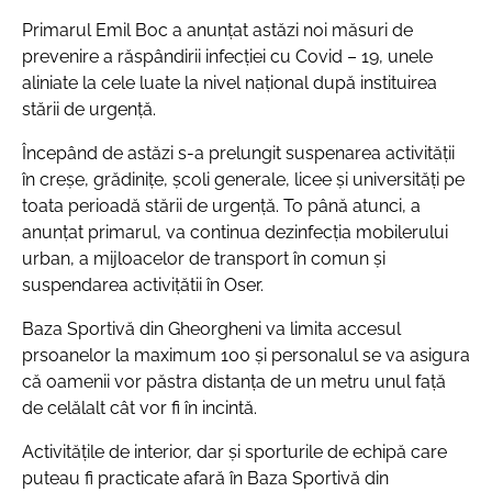
Primarul Emil Boc a anunțat astăzi noi măsuri de
prevenire a răspândirii infecției cu Covid – 19, unele
aliniate la cele luate la nivel național după instituirea
stării de urgență.
Începând de astăzi s-a prelungit suspenarea activității
în creșe, grădinițe, școli generale, licee și universități pe
toata perioadă stării de urgență. To până atunci, a
anunțat primarul, va continua dezinfecția mobilerului
urban, a mijloacelor de transport în comun și
suspendarea activițătii în Oser.
Baza Sportivă din Gheorgheni va limita accesul
prsoanelor la maximum 100 și personalul se va asigura
că oamenii vor păstra distanța de un metru unul față
de celălalt cât vor fi în incintă.
Activitățile de interior, dar și sporturile de echipă care
puteau fi practicate afară în Baza Sportivă din