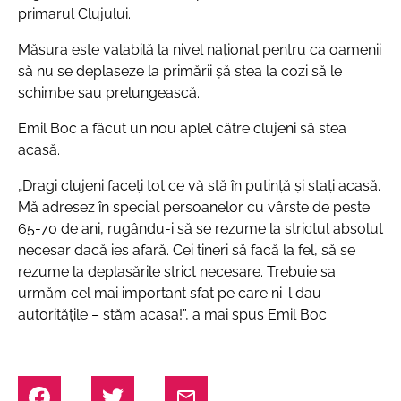
primarul Clujului.
Măsura este valabilă la nivel național pentru ca oamenii
să nu se deplaseze la primării șă stea la cozi să le
schimbe sau prelungească.
Emil Boc a făcut un nou aplel către clujeni să stea
acasă.
„Dragi clujeni faceți tot ce vă stă în putință și stați acasă.
Mă adresez în special persoanelor cu vârste de peste
65-70 de ani, rugându-i să se rezume la strictul absolut
necesar dacă ies afară. Cei tineri să facă la fel, să se
rezume la deplasările strict necesare. Trebuie sa
urmăm cel mai important sfat pe care ni-l dau
autoritățile – stăm acasa!”, a mai spus Emil Boc.