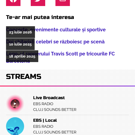
Te-ar mai putea interesa
Concerte, evenimente culturale şi sportive
23 iulie 2026
Doi chitarişti celebri se războiesc pe scenă
10 iulie 2025
Logo-ul rapperului Travis Scott pe tricourile FC
18 aprilie 2025
Barcelona
STREAMS
Live Broadcast
EBS RADIO
CLUJ SOUNDS BETTER
EBS | Local
EBS RADIO
CLUJ SOUNDS BETTER