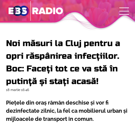
Noi măsuri la Cluj pentru a
opri răspânirea infecțiilor.
Boc: Faceți tot ce va stă în
putință și stați acasă!
18 martie
16:46
Piețele din oraș rămân deschise și vor fi
dezinfectate zilnic, la fel ca mobilierul urban și
mijloacele de transport în comun.