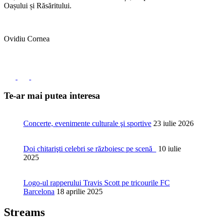
Oașului și Răsăritului.
Ovidiu Cornea
Te-ar mai putea interesa
Concerte, evenimente culturale şi sportive
23 iulie 2026
Doi chitarişti celebri se războiesc pe scenă
10 iulie
2025
Logo-ul rapperului Travis Scott pe tricourile FC
Barcelona
18 aprilie 2025
Streams