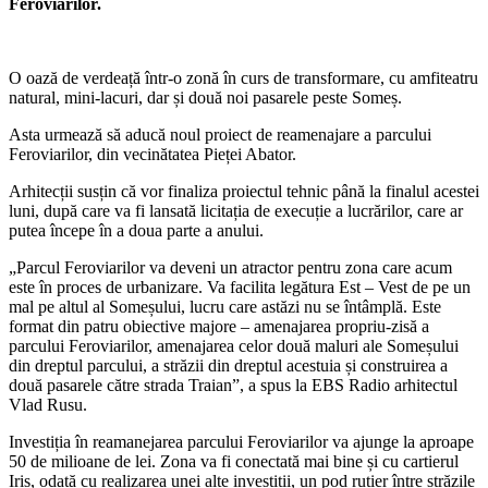
Feroviarilor.
O oază de verdeață într-o zonă în curs de transformare, cu amfiteatru
natural, mini-lacuri, dar și două noi pasarele peste Someș.
Asta urmează să aducă noul proiect de reamenajare a parcului
Feroviarilor, din vecinătatea Pieței Abator.
Arhitecții susțin că vor finaliza proiectul tehnic până la finalul acestei
luni, după care va fi lansată licitația de execuție a lucrărilor, care ar
putea începe în a doua parte a anului.
„Parcul Feroviarilor va deveni un atractor pentru zona care acum
este în proces de urbanizare. Va facilita legătura Est – Vest de pe un
mal pe altul al Someșului, lucru care astăzi nu se întâmplă. Este
format din patru obiective majore – amenajarea propriu-zisă a
parcului Feroviarilor, amenajarea celor două maluri ale Someșului
din dreptul parcului, a străzii din dreptul acestuia și construirea a
două pasarele către strada Traian”, a spus la EBS Radio arhitectul
Vlad Rusu.
Investiția în reamanejarea parcului Feroviarilor va ajunge la aproape
50 de milioane de lei. Zona va fi conectată mai bine și cu cartierul
Iris, odată cu realizarea unei alte investiții, un pod rutier între străzile