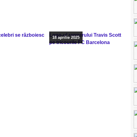
 celebri se războiesc
Logo-ul rapperului Travis Scott
18 aprilie 2025
pe tricourile FC Barcelona