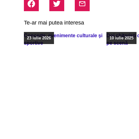
Te-ar mai putea interesa
Concerte, evenimente culturale şi
Doi chitarişti
23 iulie 2026
10 iulie 2025
sportive
pe scenă