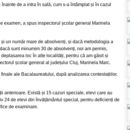
 înainte de a intra în sală, cum s-a întâmplat și în cazul
e de examen, a spus inspectorul școlar general Marinela
 și un număr mare de absolvenți, și dacă metodologia a
r, dacă sunt minumim 30 de absolvenți, noi am permis,
eplasarea loc în alte localități, pentru că am găsit și
torul școlar general al județului Cluj, Marinela Marc.
finale ale Bacalaureatului, după analizarea contestațiilor,
ii anterioare. Există și 15 cazuri speciale, elevi care au
v 24 de elevi din învățământul special, pentru deficienți de
ifice de examinare.