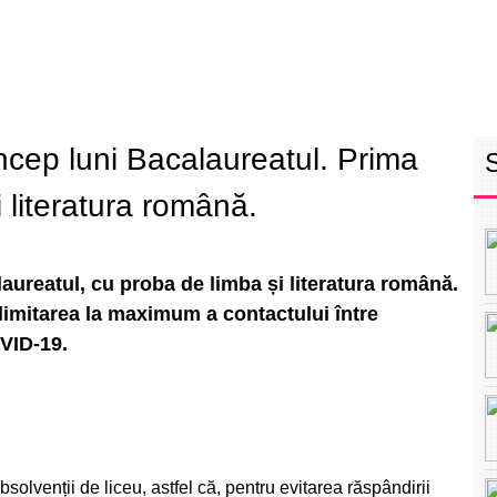
RETEAUA EBS
ECHIPA
PROGRAM
INT
încep luni Bacalaureatul. Prima
i literatura română.
laureatul, cu proba de limba și literatura română.
u limitarea la maximum a contactului între
OVID-19.
olvenții de liceu, astfel că, pentru evitarea răspândirii