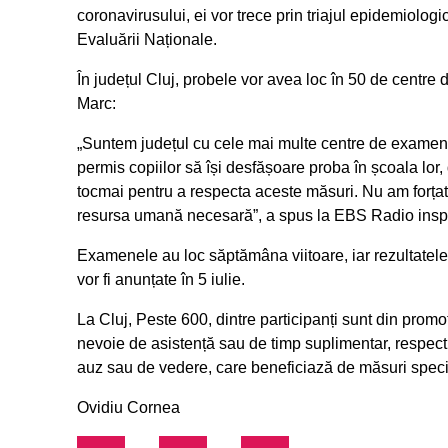
coronavirusului, ei vor trece prin triajul epidemiologic
Evaluării Naționale.
În județul Cluj, probele vor avea loc în 50 de centr
Marc:
„Suntem județul cu cele mai multe centre de examen
permis copiilor să își desfășoare proba în școala lo
tocmai pentru a respecta aceste măsuri. Nu am forțat d
resursa umană necesară”, a spus la EBS Radio inspec
Examenele au loc săptămâna viitoare, iar rezultatele 
vor fi anunțate în 5 iulie.
La Cluj, Peste 600, dintre participanți sunt din promoț
nevoie de asistență sau de timp suplimentar, respecti
auz sau de vedere, care beneficiază de măsuri spec
Ovidiu Cornea