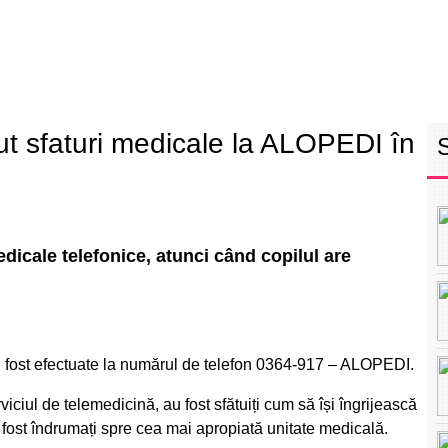
RETEAUA EBS
ECHIPA
PROGRAM
INT
ut sfaturi medicale la ALOPEDI în
edicale telefonice, atunci când copilul are
au fost efectuate la numărul de telefon 0364-917 – ALOPEDI.
iciul de telemedicină, au fost sfătuiți cum să își îngrijească
u fost îndrumați spre cea mai apropiată unitate medicală.