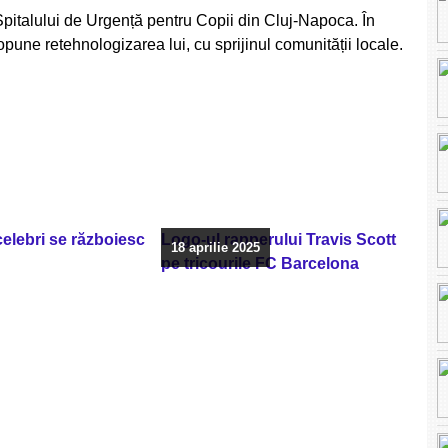
pitalului de Urgență pentru Copii din Cluj-Napoca. În
pune retehnologizarea lui, cu sprijinul comunității locale.
 celebri se războiesc
Logo-ul rapperului Travis Scott
18 aprilie 2025
pe tricourile FC Barcelona