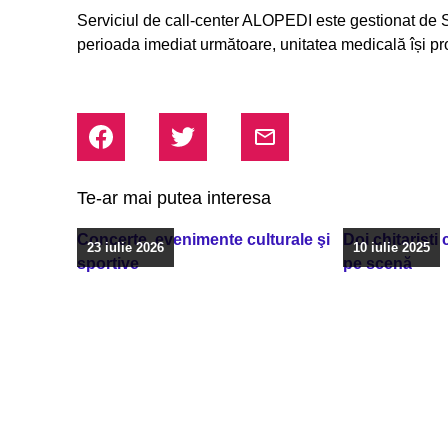
Serviciul de call-center ALOPEDI este gestionat de S
perioada imediat următoare, unitatea medicală își pro
Te-ar mai putea interesa
Concerte, evenimente culturale şi
Doi chitarişti
23 iulie 2026
10 iulie 2025
sportive
pe scenă