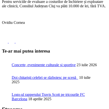
Pentru serviciile de evaluare a costurilor de închiriere și exploatare
ale clinicii, Consiliul Județean Cluj va plăti 10.000 de lei, fără TVA.
Ovidiu Cornea
Te-ar mai putea interesa
Concerte, evenimente culturale şi sportive
23 iulie 2026
Doi chitarişti celebri se războiesc pe scenă
10 iulie
2025
Logo-ul rapperului Travis Scott pe tricourile FC
Barcelona
18 aprilie 2025