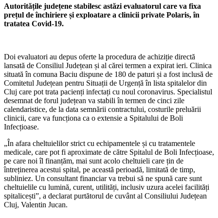
Autoritățile județene stabilesc astăzi evaluatorul care va fixa
prețul de închiriere și exploatare a clinicii private Polaris, în
tratatea Covid-19.
Doi evaluatori au depus oferte la procedura de achiziție directă
lansată de Consiliul Județean și al cărei termen a expirat ieri. Clinica
situată în comuna Baciu dispune de 180 de paturi și a fost inclusă de
Comitetul Județean pentru Situații de Urgență în lista spitalelor din
Cluj care pot trata pacienți infectați cu noul coronavirus. Specialistul
desemnat de forul județean va stabili în termen de cinci zile
calendaristice, de la data semnării contractului, costurile preluării
clinicii, care va funcționa ca o extensie a Spitalului de Boli
Infecțioase.
„În afara cheltuielilor strict cu echipamentele și cu tratamentele
medicale, care pot fi aproximate de către Spitalul de Boli Infecțioase,
pe care noi îl finanțăm, mai sunt acolo cheltuieli care țin de
întreținerea acestui spital, pe această perioadă, limitată de timp,
subliniez. Un consultant financiar va trebui să ne spună care sunt
cheltuielile cu lumină, curent, utilități, inclusiv uzura acelei facilități
spitalicești”, a declarat purtătorul de cuvânt al Consiliului Județean
Cluj, Valentin Jucan.