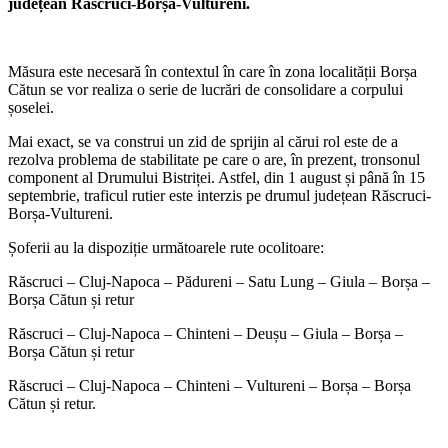
județean Răscruci-Borșa-Vultureni.
Măsura este necesară în contextul în care în zona localității Borșa
Cătun se vor realiza o serie de lucrări de consolidare a corpului
șoselei.
Mai exact, se va construi un zid de sprijin al cărui rol este de a
rezolva problema de stabilitate pe care o are, în prezent, tronsonul
component al Drumului Bistriței. Astfel, din 1 august și până în 15
septembrie, traficul rutier este interzis pe drumul județean Răscruci-
Borșa-Vultureni.
Șoferii au la dispoziție următoarele rute ocolitoare:
Răscruci – Cluj-Napoca – Pădureni – Satu Lung – Giula – Borșa –
Borșa Cătun și retur
Răscruci – Cluj-Napoca – Chinteni – Deușu – Giula – Borșa –
Borșa Cătun și retur
Răscruci – Cluj-Napoca – Chinteni – Vultureni – Borșa – Borșa
Cătun și retur.