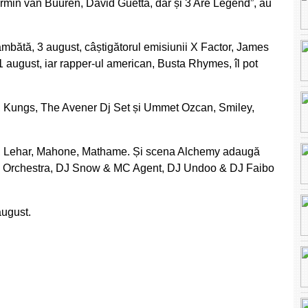
Armin van Buuren, David Guetta, dar și 3 Are Legend”, au
mbătă, 3 august, câștigătorul emisiunii X Factor, James
, 1 august, iar rapper-ul american, Busta Rhymes, îl pot
, Kungs, The Avener Dj Set și Ummet Ozcan, Smiley,
r, Lehar, Mahone, Mathame. Și scena Alchemy adaugă
Muse Orchestra, DJ Snow & MC Agent, DJ Undoo & DJ Faibo
august.