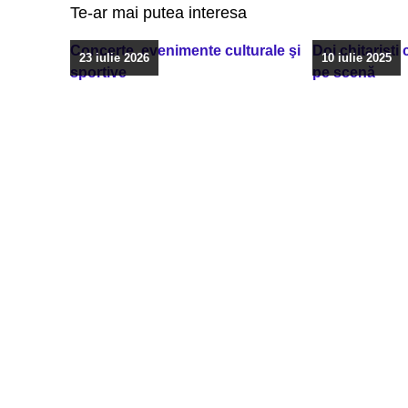
Te-ar mai putea interesa
Concerte, evenimente culturale şi
Doi chitarişti
23 iulie 2026
10 iulie 2025
sportive
pe scenă