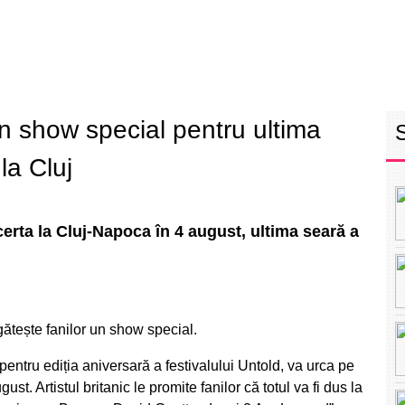
RETEAUA EBS
ECHIPA
PROGRAM
INT
n show special pentru ultima
la Cluj
erta la Cluj-Napoca în 4 august, ultima seară a
egătește fanilor un show special.
 pentru ediția aniversară a festivalului Untold, va urca pe
st. Artistul britanic le promite fanilor că totul va fi dus la