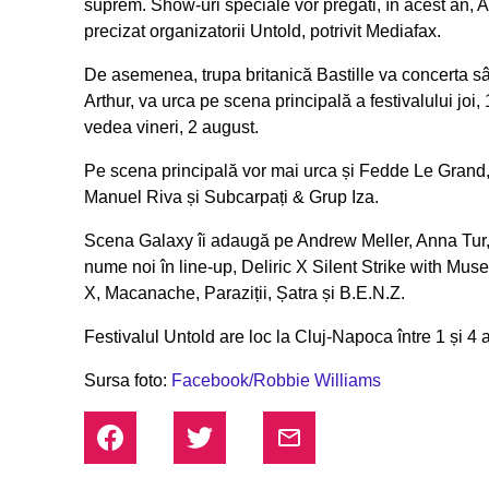
suprem. Show-uri speciale vor pregăti, în acest an, 
precizat organizatorii Untold, potrivit Mediafax.
De asemenea, trupa britanică Bastille va concerta sâ
Arthur, va urca pe scena principală a festivalului joi
vedea vineri, 2 august.
Pe scena principală vor mai urca și Fedde Le Grand
Manuel Riva și Subcarpați & Grup Iza.
Scena Galaxy îi adaugă pe Andrew Meller, Anna Tu
nume noi în line-up, Deliric X Silent Strike with 
X, Macanache, Paraziții, Șatra și B.E.N.Z.
Festivalul Untold are loc la Cluj-Napoca între 1 și 4 
Sursa foto:
Facebook/Robbie Williams