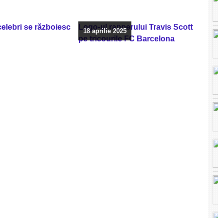
 celebri se războiesc
Logo-ul rapperului Travis Scott
18 aprilie 2025
pe tricourile FC Barcelona