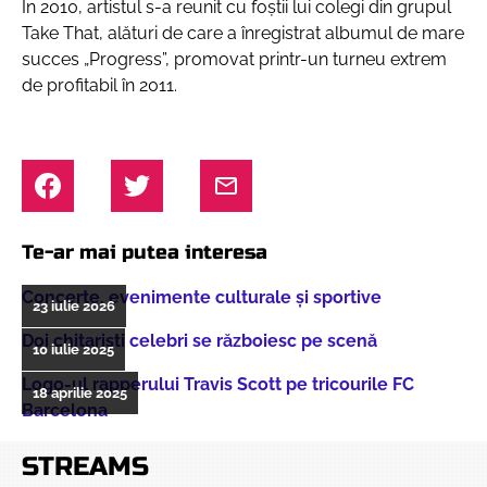
În 2010, artistul s-a reunit cu foştii lui colegi din grupul
Take That, alături de care a înregistrat albumul de mare
succes „Progress”, promovat printr-un turneu extrem
de profitabil în 2011.
Te-ar mai putea interesa
Concerte, evenimente culturale şi sportive
23 iulie 2026
Doi chitarişti celebri se războiesc pe scenă
10 iulie 2025
Logo-ul rapperului Travis Scott pe tricourile FC
18 aprilie 2025
Barcelona
STREAMS