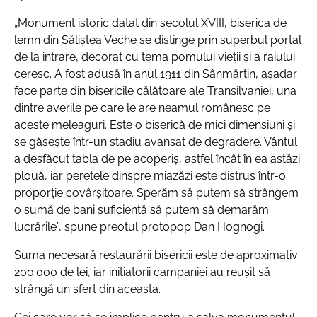
„Monument istoric datat din secolul XVIII, biserica de
lemn din Săliștea Veche se distinge prin superbul portal
de la intrare, decorat cu tema pomului vieții și a raiului
ceresc. A fost adusă în anul 1911 din Sânmărtin, așadar
face parte din bisericile călătoare ale Transilvaniei, una
dintre averile pe care le are neamul românesc pe
aceste meleaguri. Este o biserică de mici dimensiuni și
se găsește într-un stadiu avansat de degradere. Vântul
a desfăcut tabla de pe acoperiș, astfel încât în ea astăzi
plouă, iar peretele dinspre miazăzi este distrus într-o
proporție covârșitoare. Sperăm să putem să strângem
o sumă de bani suficientă să putem să demarăm
lucrările”, spune preotul protopop Dan Hognogi.
Suma necesară restaurării bisericii este de aproximativ
200.000 de lei, iar inițiatorii campaniei au reușit să
strângă un sfert din aceasta.