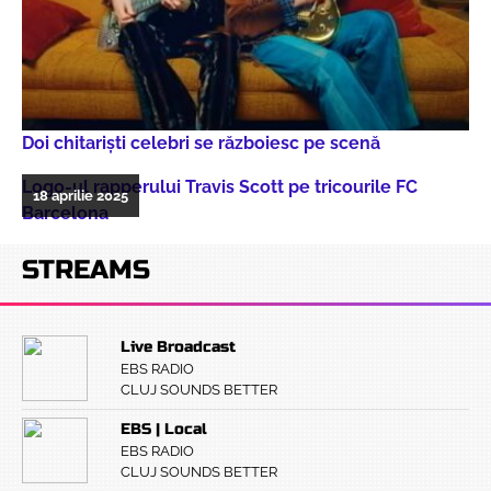
Doi chitarişti celebri se războiesc pe scenă
Logo-ul rapperului Travis Scott pe tricourile FC
18 aprilie 2025
Barcelona
STREAMS
Live Broadcast
EBS RADIO
CLUJ SOUNDS BETTER
EBS | Local
EBS RADIO
CLUJ SOUNDS BETTER