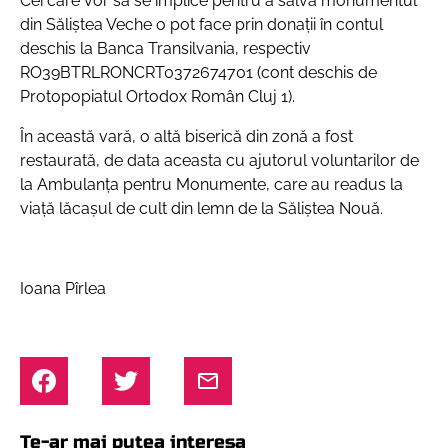
Cei care vor să se implice pentru a salva monumentul
din Săliștea Veche o pot face prin donații în contul
deschis la Banca Transilvania, respectiv
RO39BTRLRONCRT0372674701 (cont deschis de
Protopopiatul Ortodox Român Cluj 1).
În această vară, o altă biserică din zonă a fost
restaurată, de data aceasta cu ajutorul voluntarilor de
la Ambulanța pentru Monumente, care au readus la
viață lăcașul de cult din lemn de la Săliștea Nouă.
Ioana Pîrlea
Te-ar mai putea interesa