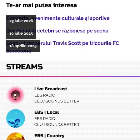
Te-ar mai putea interesa
Concerte, evenimente culturale şi sportive
23 iulie 2026
Doi chitarişti celebri se războiesc pe scenă
10 iulie 2025
Logo-ul rapperului Travis Scott pe tricourile FC
18 aprilie 2025
Barcelona
STREAMS
Live Broadcast
EBS RADIO
CLUJ SOUNDS BETTER
EBS | Local
EBS RADIO
CLUJ SOUNDS BETTER
EBS | Country