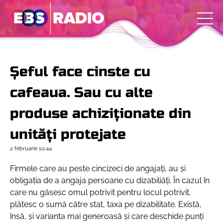
Șeful face cinste cu
cafeaua. Sau cu alte
produse achiziționate din
unități protejate
2 februarie
10:44
Firmele care au peste cincizeci de angajați, au și
obligația de a angaja persoane cu dizabiliăți. În cazul în
care nu găsesc omul potrivit pentru locul potrivit,
plătesc o sumă către stat, taxa pe dizabilitate. Există,
însă, și varianta mai generoasă și care deschide punți