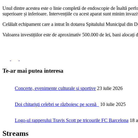
Unul dintre acestea este o linie completă de endoscopie de înaltă perfo
superioare și inferioare. Intervențiile cu acest aparat sunt minim invazi
Celălalt echipament care a intrat în dotarea Spitalului Municipal din 
Valoarea investițiilor este de aproximativ 500.000 de lei, bani alocați 
Te-ar mai putea interesa
Concerte, evenimente culturale şi sportive
23 iulie 2026
Doi chitarişti celebri se războiesc pe scenă
10 iulie 2025
Logo-ul rapperului Travis Scott pe tricourile FC Barcelona
18 a
Streams