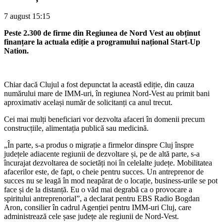
7 august
15:15
Peste 2.300 de firme din Regiunea de Nord Vest au obținut
finanțare la actuala ediție a programului național Start-Up
Nation.
Chiar dacă Clujul a fost depunctat la această ediție, din cauza
numărului mare de IMM-uri, în regiunea Nord-Vest au primit bani
aproximativ același număr de solicitanți ca anul trecut.
Cei mai mulți beneficiari vor dezvolta afaceri în domenii precum
construcțiile, alimentația publică sau medicină.
„În parte, s-a produs o migrație a firmelor dinspre Cluj înspre
județele adiacente regiunii de dezvoltare și, pe de altă parte, s-a
încurajat dezvoltarea de societăți noi în celelalte județe. Mobilitatea
afacerilor este, de fapt, o cheie pentru succes. Un antreprenor de
succes nu se leagă în mod neapărat de o locație, business-urile se pot
face și de la distanță. Eu o văd mai degrabă ca o provocare a
spiritului antreprenorial”, a declarat pentru EBS Radio Bogdan
Aron, consilier în cadrul Agenției pentru IMM-uri Cluj, care
administrează cele șase județe ale regiunii de Nord-Vest.